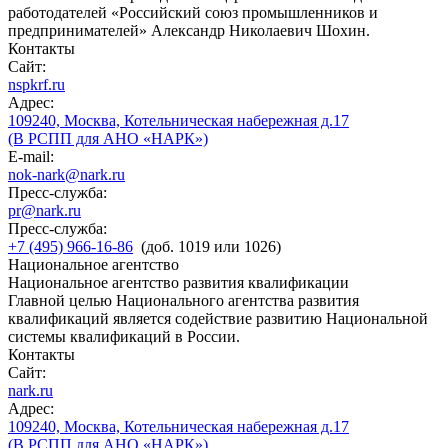
работодателей «Российский союз промышленников и
предпринимателей» Александр Николаевич Шохин.
Контакты
Сайт:
nspkrf.ru
Адрес:
109240, Москва, Котельническая набережная д.17
(В РСПП для АНО «НАРК»)
E-mail:
nok-nark@nark.ru
Пресс-служба:
pr@nark.ru
Пресс-служба:
+7 (495) 966-16-86
(доб. 1019 или 1026)
Национальное агентство
Национальное агентство развития квалификации
Главной целью Национального агентства развития
квалификаций является содействие развитию Национальной
системы квалификаций в России.
Контакты
Сайт:
nark.ru
Адрес:
109240, Москва, Котельническая набережная д.17
(В РСПП для АНО «НАРК»)