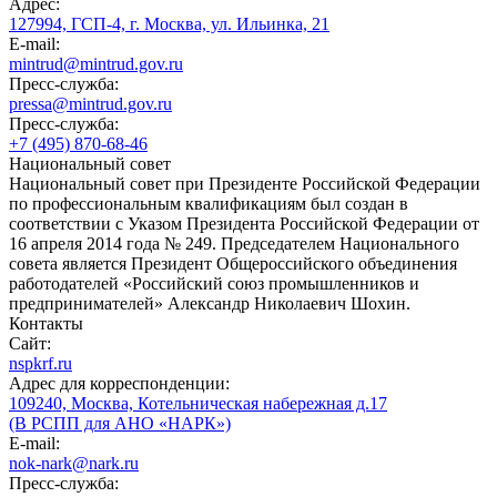
Адрес:
127994, ГСП-4, г. Москва, ул. Ильинка, 21
E-mail:
mintrud@mintrud.gov.ru
Пресс-служба:
pressa@mintrud.gov.ru
Пресс-служба:
+7 (495) 870-68-46
Национальный совет
Национальный совет при Президенте Российской Федерации
по профессиональным квалификациям был создан в
соответствии с Указом Президента Российской Федерации от
16 апреля 2014 года № 249. Председателем Национального
совета является Президент Общероссийского объединения
работодателей «Российский союз промышленников и
предпринимателей» Александр Николаевич Шохин.
Контакты
Сайт:
nspkrf.ru
Адрес для корреспонденции:
109240, Москва, Котельническая набережная д.17
(В РСПП для АНО «НАРК»)
E-mail:
nok-nark@nark.ru
Пресс-служба: