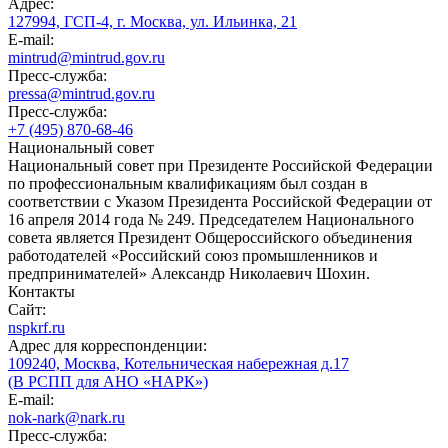
Адрес:
127994, ГСП-4, г. Москва, ул. Ильинка, 21
E-mail:
mintrud@mintrud.gov.ru
Пресс-служба:
pressa@mintrud.gov.ru
Пресс-служба:
+7 (495) 870-68-46
Национальный совет
Национальный совет при Президенте Российской Федерации
по профессиональным квалификациям был создан в
соответствии с Указом Президента Российской Федерации от
16 апреля 2014 года № 249. Председателем Национального
совета является Президент Общероссийского объединения
работодателей «Российский союз промышленников и
предпринимателей» Александр Николаевич Шохин.
Контакты
Сайт:
nspkrf.ru
Адрес для корреспонденции:
109240, Москва, Котельническая набережная д.17
(В РСПП для АНО «НАРК»)
E-mail:
nok-nark@nark.ru
Пресс-служба: