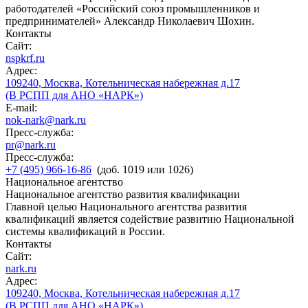
работодателей «Российский союз промышленников и
предпринимателей» Александр Николаевич Шохин.
Контакты
Сайт:
nspkrf.ru
Адрес:
109240, Москва, Котельническая набережная д.17
(В РСПП для АНО «НАРК»)
E-mail:
nok-nark@nark.ru
Пресс-служба:
pr@nark.ru
Пресс-служба:
+7 (495) 966-16-86
(доб. 1019 или 1026)
Национальное агентство
Национальное агентство развития квалификации
Главной целью Национального агентства развития
квалификаций является содействие развитию Национальной
системы квалификаций в России.
Контакты
Сайт:
nark.ru
Адрес:
109240, Москва, Котельническая набережная д.17
(В РСПП для АНО «НАРК»)