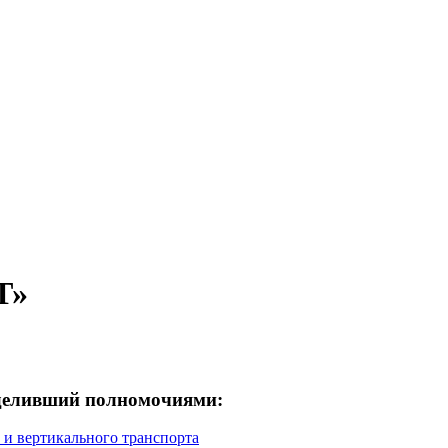
Т»
деливший полномочиями:
 и вертикального транспорта