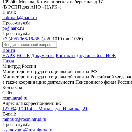
109240, Москва, Котельническая набережная д.17
(В РСПП для АНО «НАРК»)
E-mail:
nok-nark@nark.ru
Пресс-служба:
pr@nark.ru
Пресс-служба:
+7 (495) 966-16-86
(доб. 1019 или 1026)
Войти
НАРК
НСПК
Документы
Контакты
Другие сайты НОК
Назад
Минтруд России
Министерство труда и социальной защиты РФ
Министерство труда и социальной защиты Российской Федераци
а также координацию деятельности Пенсионного фонда Россий
Контакты
Сайт:
rosmintrud.ru
Адрес для корреспонденции:
127994, ГСП-4, г. Москва, ул. Ильинка, 21
E-mail:
mintrud@rosmintrud.ru
Пресс-служба:
isyanovams@rosmintrud.ru