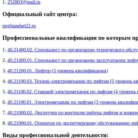
1.
252803@mail.ru
Официальный сайт центра:
profstandart22.ru
Профессиональные квалификации по которым про
1.
40.21400.02. Специалист по организации технического обсл
2.
40.21400.01. Специалист по организации эксплуатации лифт
3.
40.21200.01. Лифтер (3 уровень квалификации)
4.
40.21100.03. Техник-электромеханик по лифтам (5 уровень 
5.
40.21100.02. Старший электромеханик по лифтам (4 уровень
6.
40.21100.01. Электромеханик по лифтам (3 уровень квалифи
7.
40.21000.02. Диспетчер по контролю работы лифтов и инжен
8.
40.21000.01. Оператор по диспетчерскому обслуживанию ли
Виды профессиональной деятельности: