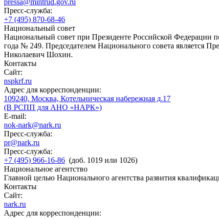
pressa@mintrud.gov.ru
Пресс-служба:
+7 (495) 870-68-46
Национальный совет
Национальный совет при Президенте Российской Федерации по
года № 249. Председателем Национального совета является П
Николаевич Шохин.
Контакты
Сайт:
nspkrf.ru
Адрес для корреспонденции:
109240, Москва, Котельническая набережная д.17
(В РСПП для АНО «НАРК»)
E-mail:
nok-nark@nark.ru
Пресс-служба:
pr@nark.ru
Пресс-служба:
+7 (495) 966-16-86
(доб. 1019 или 1026)
Национальное агентство
Главной целью Национального агентства развития квалификац
Контакты
Сайт:
nark.ru
Адрес для корреспонденции: