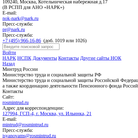
109240, Москва, Котельническая набережная д.17
(В РСПП для АНО «НАРК»)
E-mail:
nok-nark@nark.ru
Пресс-служба:
pr@nark.ru
Пресс-служба:
+7 (495) 966-16-86
(доб. 1019 или 1026)
Войти
НАРК
НСПК
Документы
Контакты
Другие сайты НОК
Назад
Минтруд России
Министерство труда и социальной защиты РФ
Министерство труда и социальной защиты Российской Федераци
а также координацию деятельности Пенсионного фонда Россий
Контакты
Сайт:
rosmintrud.ru
Адрес для корреспонденции:
127994, ГСП-4, г. Москва, ул. Ильинка, 21
E-mail:
mintrud@rosmintrud.ru
Пресс-служба:
isyanovams@rosmintrud.ru