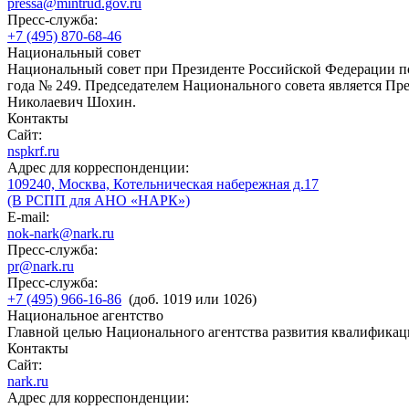
pressa@mintrud.gov.ru
Пресс-служба:
+7 (495) 870-68-46
Национальный совет
Национальный совет при Президенте Российской Федерации по
года № 249. Председателем Национального совета является П
Николаевич Шохин.
Контакты
Сайт:
nspkrf.ru
Адрес для корреспонденции:
109240, Москва, Котельническая набережная д.17
(В РСПП для АНО «НАРК»)
E-mail:
nok-nark@nark.ru
Пресс-служба:
pr@nark.ru
Пресс-служба:
+7 (495) 966-16-86
(доб. 1019 или 1026)
Национальное агентство
Главной целью Национального агентства развития квалификац
Контакты
Сайт:
nark.ru
Адрес для корреспонденции: