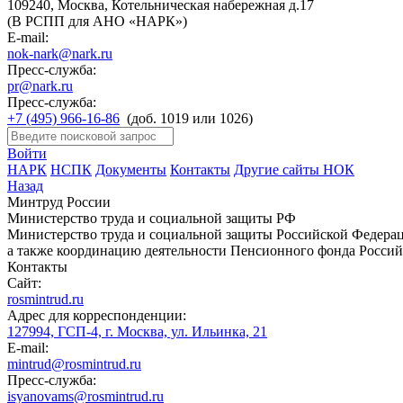
109240, Москва, Котельническая набережная д.17
(В РСПП для АНО «НАРК»)
E-mail:
nok-nark@nark.ru
Пресс-служба:
pr@nark.ru
Пресс-служба:
+7 (495) 966-16-86
(доб. 1019 или 1026)
Войти
НАРК
НСПК
Документы
Контакты
Другие сайты НОК
Назад
Минтруд России
Министерство труда и социальной защиты РФ
Министерство труда и социальной защиты Российской Федераци
а также координацию деятельности Пенсионного фонда Россий
Контакты
Сайт:
rosmintrud.ru
Адрес для корреспонденции:
127994, ГСП-4, г. Москва, ул. Ильинка, 21
E-mail:
mintrud@rosmintrud.ru
Пресс-служба:
isyanovams@rosmintrud.ru