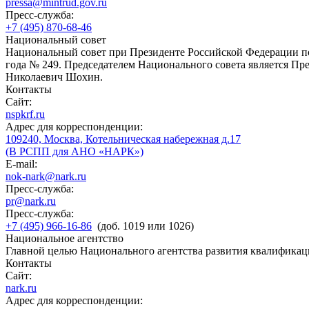
pressa@mintrud.gov.ru
Пресс-служба:
+7 (495) 870-68-46
Национальный совет
Национальный совет при Президенте Российской Федерации по
года № 249. Председателем Национального совета является П
Николаевич Шохин.
Контакты
Сайт:
nspkrf.ru
Адрес для корреспонденции:
109240, Москва, Котельническая набережная д.17
(В РСПП для АНО «НАРК»)
E-mail:
nok-nark@nark.ru
Пресс-служба:
pr@nark.ru
Пресс-служба:
+7 (495) 966-16-86
(доб. 1019 или 1026)
Национальное агентство
Главной целью Национального агентства развития квалификац
Контакты
Сайт:
nark.ru
Адрес для корреспонденции: