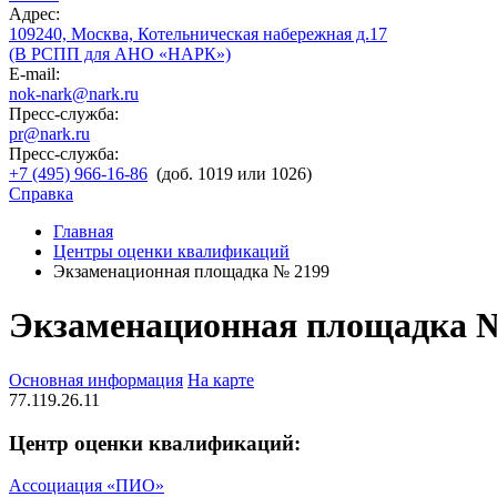
Адрес:
109240, Москва, Котельническая набережная д.17
(В РСПП для АНО «НАРК»)
E-mail:
nok-nark@nark.ru
Пресс-служба:
pr@nark.ru
Пресс-служба:
+7 (495) 966-16-86
(доб. 1019 или 1026)
Справка
Главная
Центры оценки квалификаций
Экзаменационная площадка № 2199
Экзаменационная площадка 
Основная информация
На карте
77.119.26.11
Центр оценки квалификаций:
Ассоциация «ПИО»