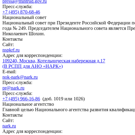
pressa@mintrud.gov.ru
Пресс-служба:
+7 (495) 870-68-46
Национальный совет
Национальный совет при Президенте Российской Федерации по
года № 249. Председателем Национального совета является П
Николаевич Шохин.
Контакты
Сайт:
nspkrf.ru
Адрес для корреспонденции:
109240, Москва, Котельническая набережная д.17
(В РСПП для АНО «НАРК»)
E-mail:
nok-nark@nark.ru
Пресс-служба:
pr@nark.ru
Пресс-служба:
+7 (495) 966-16-86
(доб. 1019 или 1026)
Национальное агентство
Главной целью Национального агентства развития квалификац
Контакты
Сайт:
nark.ru
Адрес для корреспонденции: