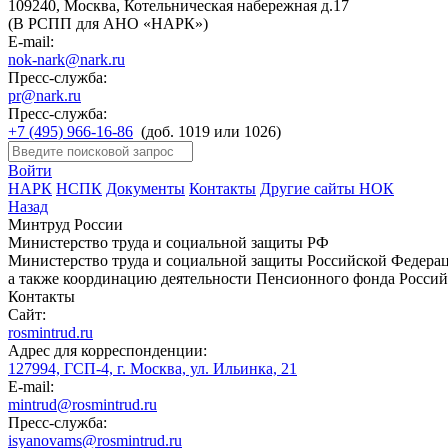
109240, Москва, Котельническая набережная д.17
(В РСПП для АНО «НАРК»)
E-mail:
nok-nark@nark.ru
Пресс-служба:
pr@nark.ru
Пресс-служба:
+7 (495) 966-16-86
(доб. 1019 или 1026)
Войти
НАРК
НСПК
Документы
Контакты
Другие сайты НОК
Назад
Минтруд России
Министерство труда и социальной защиты РФ
Министерство труда и социальной защиты Российской Федераци
а также координацию деятельности Пенсионного фонда Россий
Контакты
Сайт:
rosmintrud.ru
Адрес для корреспонденции:
127994, ГСП-4, г. Москва, ул. Ильинка, 21
E-mail:
mintrud@rosmintrud.ru
Пресс-служба:
isyanovams@rosmintrud.ru