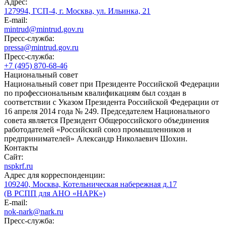
Адрес:
127994, ГСП-4, г. Москва, ул. Ильинка, 21
E-mail:
mintrud@mintrud.gov.ru
Пресс-служба:
pressa@mintrud.gov.ru
Пресс-служба:
+7 (495) 870-68-46
Национальный совет
Национальный совет при Президенте Российской Федерации
по профессиональным квалификациям был создан в
соответствии с Указом Президента Российской Федерации от
16 апреля 2014 года № 249. Председателем Национального
совета является Президент Общероссийского объединения
работодателей «Российский союз промышленников и
предпринимателей» Александр Николаевич Шохин.
Контакты
Сайт:
nspkrf.ru
Адрес для корреспонденции:
109240, Москва, Котельническая набережная д.17
(В РСПП для АНО «НАРК»)
E-mail:
nok-nark@nark.ru
Пресс-служба: