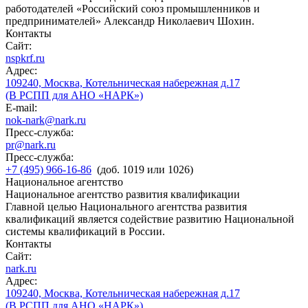
работодателей «Российский союз промышленников и
предпринимателей» Александр Николаевич Шохин.
Контакты
Сайт:
nspkrf.ru
Адрес:
109240, Москва, Котельническая набережная д.17
(В РСПП для АНО «НАРК»)
E-mail:
nok-nark@nark.ru
Пресс-служба:
pr@nark.ru
Пресс-служба:
+7 (495) 966-16-86
(доб. 1019 или 1026)
Национальное агентство
Национальное агентство развития квалификации
Главной целью Национального агентства развития
квалификаций является содействие развитию Национальной
системы квалификаций в России.
Контакты
Сайт:
nark.ru
Адрес:
109240, Москва, Котельническая набережная д.17
(В РСПП для АНО «НАРК»)