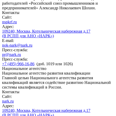
работодателей «Российский союз промышленников и
предпринимателей» Александр Николаевич Шохин.
Контакты
Сайт:
nspkrf.ru
Адрес:
109240, Москва, Котельническая набережная д.17
(В РСПП для АНО «НАРК»)
E-mail:
nok-nark@nark.ru
Пресс-служба:
pr@nark.ru
Пресс-служба:
+7 (495) 966-16-86
(доб. 1019 или 1026)
Национальное агентство
Национальное агентство развития квалификации
Главной целью Национального агентства развития
квалификаций является содействие развитию Национальной
системы квалификаций в России.
Контакты
Сайт:
nark.ru
Адрес:
109240, Москва, Котельническая набережная д.17
(В РСПП для АНО «НАРК»)