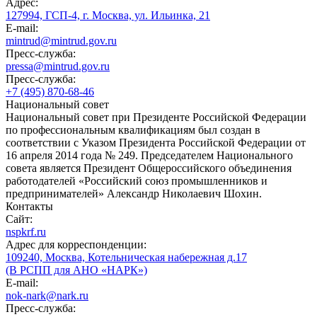
Адрес:
127994, ГСП-4, г. Москва, ул. Ильинка, 21
E-mail:
mintrud@mintrud.gov.ru
Пресс-служба:
pressa@mintrud.gov.ru
Пресс-служба:
+7 (495) 870-68-46
Национальный совет
Национальный совет при Президенте Российской Федерации
по профессиональным квалификациям был создан в
соответствии с Указом Президента Российской Федерации от
16 апреля 2014 года № 249. Председателем Национального
совета является Президент Общероссийского объединения
работодателей «Российский союз промышленников и
предпринимателей» Александр Николаевич Шохин.
Контакты
Сайт:
nspkrf.ru
Адрес для корреспонденции:
109240, Москва, Котельническая набережная д.17
(В РСПП для АНО «НАРК»)
E-mail:
nok-nark@nark.ru
Пресс-служба: