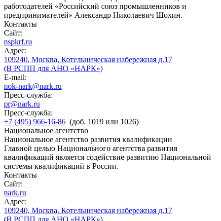
работодателей «Российский союз промышленников и
предпринимателей» Александр Николаевич Шохин.
Контакты
Сайт:
nspkrf.ru
Адрес:
109240, Москва, Котельническая набережная д.17
(В РСПП для АНО «НАРК»)
E-mail:
nok-nark@nark.ru
Пресс-служба:
pr@nark.ru
Пресс-служба:
+7 (495) 966-16-86
(доб. 1019 или 1026)
Национальное агентство
Национальное агентство развития квалификации
Главной целью Национального агентства развития
квалификаций является содействие развитию Национальной
системы квалификаций в России.
Контакты
Сайт:
nark.ru
Адрес:
109240, Москва, Котельническая набережная д.17
(В РСПП для АНО «НАРК»)