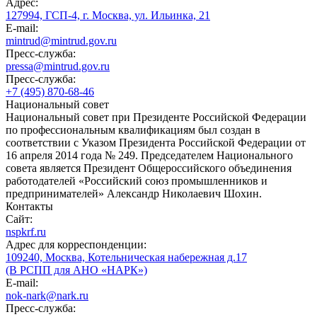
Адрес:
127994, ГСП-4, г. Москва, ул. Ильинка, 21
E-mail:
mintrud@mintrud.gov.ru
Пресс-служба:
pressa@mintrud.gov.ru
Пресс-служба:
+7 (495) 870-68-46
Национальный совет
Национальный совет при Президенте Российской Федерации
по профессиональным квалификациям был создан в
соответствии с Указом Президента Российской Федерации от
16 апреля 2014 года № 249. Председателем Национального
совета является Президент Общероссийского объединения
работодателей «Российский союз промышленников и
предпринимателей» Александр Николаевич Шохин.
Контакты
Сайт:
nspkrf.ru
Адрес для корреспонденции:
109240, Москва, Котельническая набережная д.17
(В РСПП для АНО «НАРК»)
E-mail:
nok-nark@nark.ru
Пресс-служба: