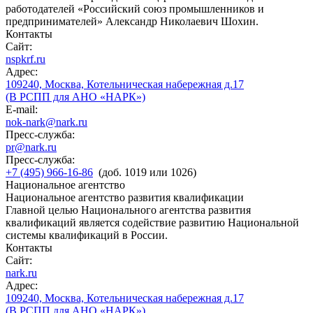
работодателей «Российский союз промышленников и
предпринимателей» Александр Николаевич Шохин.
Контакты
Сайт:
nspkrf.ru
Адрес:
109240, Москва, Котельническая набережная д.17
(В РСПП для АНО «НАРК»)
E-mail:
nok-nark@nark.ru
Пресс-служба:
pr@nark.ru
Пресс-служба:
+7 (495) 966-16-86
(доб. 1019 или 1026)
Национальное агентство
Национальное агентство развития квалификации
Главной целью Национального агентства развития
квалификаций является содействие развитию Национальной
системы квалификаций в России.
Контакты
Сайт:
nark.ru
Адрес:
109240, Москва, Котельническая набережная д.17
(В РСПП для АНО «НАРК»)