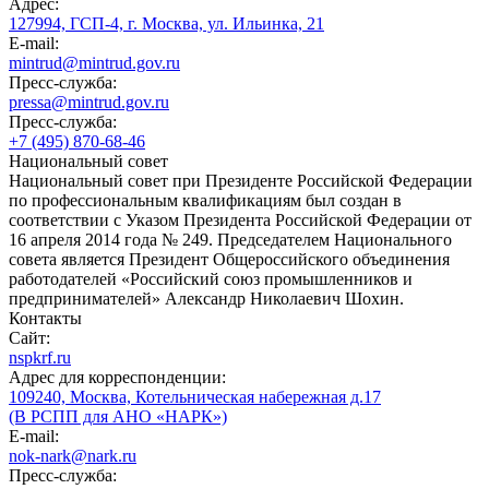
Адрес:
127994, ГСП-4, г. Москва, ул. Ильинка, 21
E-mail:
mintrud@mintrud.gov.ru
Пресс-служба:
pressa@mintrud.gov.ru
Пресс-служба:
+7 (495) 870-68-46
Национальный совет
Национальный совет при Президенте Российской Федерации
по профессиональным квалификациям был создан в
соответствии с Указом Президента Российской Федерации от
16 апреля 2014 года № 249. Председателем Национального
совета является Президент Общероссийского объединения
работодателей «Российский союз промышленников и
предпринимателей» Александр Николаевич Шохин.
Контакты
Сайт:
nspkrf.ru
Адрес для корреспонденции:
109240, Москва, Котельническая набережная д.17
(В РСПП для АНО «НАРК»)
E-mail:
nok-nark@nark.ru
Пресс-служба: