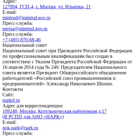
Адрес:
127994, ГСП-4, г. Москва, ул. Ильинка, 21
E-mail:
mintrud@mintrud.gov.ru
Пресс-служба:
pressa@mintrud.gov.ru
Пресс-служба:
+7 (495) 870-68-46
Национальный совет
Национальный совет при Президенте Российской Федерации
по профессиональным квалификациям был создан в
соответствии с Указом Президента Российской Федерации от
16 апреля 2014 года № 249. Председателем Национального
совета является Президент Общероссийского объединения
работодателей «Российский союз промышленников и
предпринимателей» Александр Николаевич Шохин.
Контакты
Сайт:
nspkrf.ru
Адрес для корреспонденции:
109240, Москва, Котельническая набережная д.17
(В РСПП для АНО «НАРК»)
E-mail:
nok-nark@nark.ru
Пресс-служба: