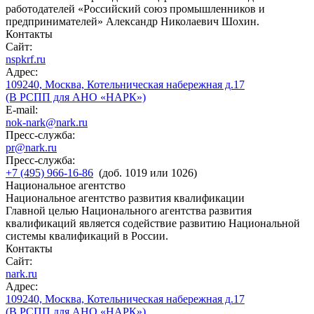
работодателей «Российский союз промышленников и
предпринимателей» Александр Николаевич Шохин.
Контакты
Сайт:
nspkrf.ru
Адрес:
109240, Москва, Котельническая набережная д.17
(В РСПП для АНО «НАРК»)
E-mail:
nok-nark@nark.ru
Пресс-служба:
pr@nark.ru
Пресс-служба:
+7 (495) 966-16-86
(доб. 1019 или 1026)
Национальное агентство
Национальное агентство развития квалификации
Главной целью Национального агентства развития
квалификаций является содействие развитию Национальной
системы квалификаций в России.
Контакты
Сайт:
nark.ru
Адрес:
109240, Москва, Котельническая набережная д.17
(В РСПП для АНО «НАРК»)