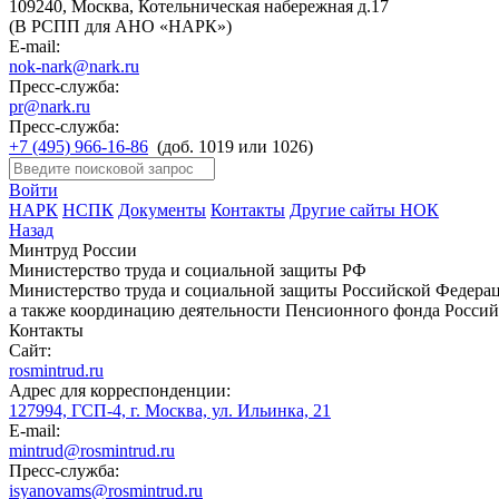
109240, Москва, Котельническая набережная д.17
(В РСПП для АНО «НАРК»)
E-mail:
nok-nark@nark.ru
Пресс-служба:
pr@nark.ru
Пресс-служба:
+7 (495) 966-16-86
(доб. 1019 или 1026)
Войти
НАРК
НСПК
Документы
Контакты
Другие сайты НОК
Назад
Минтруд России
Министерство труда и социальной защиты РФ
Министерство труда и социальной защиты Российской Федераци
а также координацию деятельности Пенсионного фонда Россий
Контакты
Сайт:
rosmintrud.ru
Адрес для корреспонденции:
127994, ГСП-4, г. Москва, ул. Ильинка, 21
E-mail:
mintrud@rosmintrud.ru
Пресс-служба:
isyanovams@rosmintrud.ru