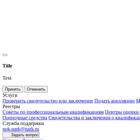
Title
Text
Принять
Отменить
Услуги
Проверить свидетельство или заключение
Подать апелляцию
М
Реестры
Советы по профессиональным квалификациям
Центры оценки
Оценочные средства
Свидетельства и заключения о квалифика
Служба поддержки
nok-nark@nark.ru
Задать вопрос