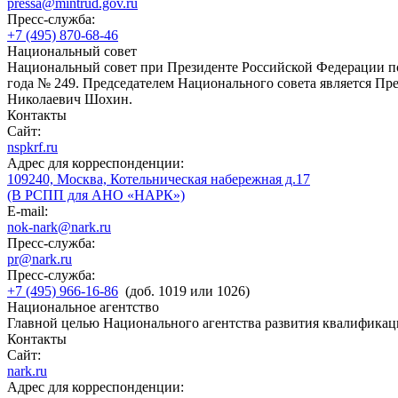
pressa@mintrud.gov.ru
Пресс-служба:
+7 (495) 870-68-46
Национальный совет
Национальный совет при Президенте Российской Федерации по
года № 249. Председателем Национального совета является П
Николаевич Шохин.
Контакты
Сайт:
nspkrf.ru
Адрес для корреспонденции:
109240, Москва, Котельническая набережная д.17
(В РСПП для АНО «НАРК»)
E-mail:
nok-nark@nark.ru
Пресс-служба:
pr@nark.ru
Пресс-служба:
+7 (495) 966-16-86
(доб. 1019 или 1026)
Национальное агентство
Главной целью Национального агентства развития квалификац
Контакты
Сайт:
nark.ru
Адрес для корреспонденции: