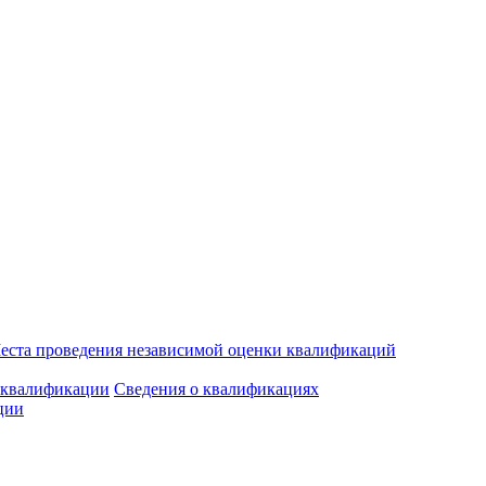
еста проведения независимой оценки квалификаций
 квалификации
Сведения о квалификациях
ции