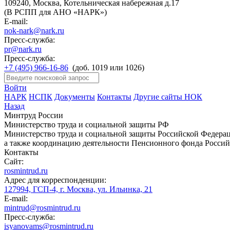
109240, Москва, Котельническая набережная д.17
(В РСПП для АНО «НАРК»)
E-mail:
nok-nark@nark.ru
Пресс-служба:
pr@nark.ru
Пресс-служба:
+7 (495) 966-16-86
(доб. 1019 или 1026)
Войти
НАРК
НСПК
Документы
Контакты
Другие сайты НОК
Назад
Минтруд России
Министерство труда и социальной защиты РФ
Министерство труда и социальной защиты Российской Федераци
а также координацию деятельности Пенсионного фонда Россий
Контакты
Сайт:
rosmintrud.ru
Адрес для корреспонденции:
127994, ГСП-4, г. Москва, ул. Ильинка, 21
E-mail:
mintrud@rosmintrud.ru
Пресс-служба:
isyanovams@rosmintrud.ru