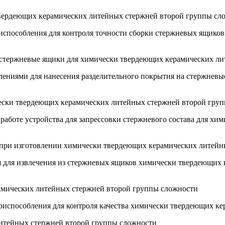
твердеющих керамических литейных стержней второй группы сл
риспособления для контроля точности сборки стержневых ящико
на стержневые ящики для химически твердеющих керамических л
блениями для нанесения разделительного покрытия на стержне
чески твердеющих керамических литейных стержней второй груп
к работе устройства для запрессовки стержневого состава для 
я при изготовлении химически твердеющих керамических литей
я для извлечения из стержневых ящиков химически твердеющих
рамических литейных стержней второй группы сложности
приспособления для контроля качества химически твердеющих к
литейных стержней второй группы сложности