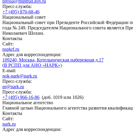
pressa@mintrud.gov.ru
Пресс-служба:
+7 (495) 870-68-46
Национальный совет
Национальный совет при Президенте Российской Федерации по
года № 249. Председателем Национального совета является П
Николаевич Шохин.
Контакты
Сайт:
nspkrf.ru
Адрес для корреспонденции:
109240, Москва, Котельническая набережная д.17
(В РСПП для АНО «НАРК»)
E-mail:
nok-nark@nark.ru
Пресс-служба:
pr@nark.ru
Пресс-служба:
+7 (495) 966-16-86
(доб. 1019 или 1026)
Национальное агентство
Главной целью Национального агентства развития квалификац
Контакты
Сайт:
nark.ru
Адрес для корреспонденции: