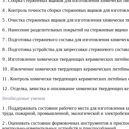
3 . Сборка стержневых ящиков для изготовления химически т
4 . Контроль точности сборки стержневых ящиков для изгото
5 . Очистка стержневых ящиков для изготовления химически 
6 . Нанесение разделительных покрытий на стержневые ящики
7 . Подготовка стержневого состава для изготовления химич
8 . Подготовка устройства для запрессовки стержневого сост
9 . Изготовление химически твердеющих керамических литей
10 . Извлечение химически твердеющих керамических литейн
11 . Контроль химически твердеющих керамических литейных
12 . Отделка, зачистка и опиливание химически твердеющих 
Необходимые умения
1 . Поддерживать состояние рабочего места для изготовления
труда, пожарной, промышленной, экологической и электробезо
2 . Оценивать состояние формовочных инструментов и присп
контрольно-измерительных устройств и приспособлений