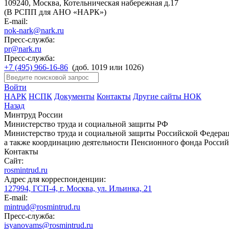
109240, Москва, Котельническая набережная д.17
(В РСПП для АНО «НАРК»)
E-mail:
nok-nark@nark.ru
Пресс-служба:
pr@nark.ru
Пресс-служба:
+7 (495) 966-16-86
(доб. 1019 или 1026)
Войти
НАРК
НСПК
Документы
Контакты
Другие сайты НОК
Назад
Минтруд России
Министерство труда и социальной защиты РФ
Министерство труда и социальной защиты Российской Федераци
а также координацию деятельности Пенсионного фонда Россий
Контакты
Сайт:
rosmintrud.ru
Адрес для корреспонденции:
127994, ГСП-4, г. Москва, ул. Ильинка, 21
E-mail:
mintrud@rosmintrud.ru
Пресс-служба:
isyanovams@rosmintrud.ru