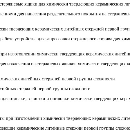
на стержневые ящики для химически твердеющих керамических л
блениями для нанесения разделительного покрытия на стержне
чески твердеющих керамических литейных стержней первой груп
к работе устройства для запрессовки стержневого состава для 
я при изготовлении химически твердеющих керамических литей
 для извлечения из стержневых ящиков химически твердеющих 
рамических литейных стержней первой группы сложности
литейных стержней первой группы сложности
я для отделки, зачистки и опиловки химически твердеющих кер
щиты при изготовлении химически твердеющих керамических ли
ердеющие керамические литейные стержни первой группы сложн