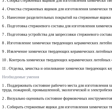
3 . Сборка стержневых ящиков для изготовления химически т
4 . Очистка стержневых ящиков для изготовления химически 
5 . Нанесение разделительных покрытий на стержневые ящики
6 . Подготовка стержневого состава для изготовления химич
7 . Подготовка устройства для запрессовки стержневого сост
8 . Изготовление химически твердеющих керамических литей
9 . Извлечение химически твердеющих керамических литейны
10 . Контроль химически твердеющих керамических литейных
11 . Отделка, зачистка и опиливание химически твердеющих 
Необходимые умения
1 . Поддерживать состояние рабочего места для изготовления
труда, пожарной, промышленной, экологической и электробезо
2 . Визуально оценивать состояние формовочных инструменто
3 . Собирать стержневые ящики для изготовления химически 