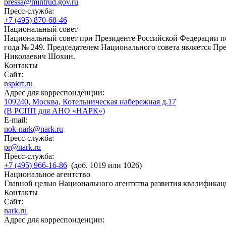
pressa@mintrud.gov.ru
Пресс-служба:
+7 (495) 870-68-46
Национальный совет
Национальный совет при Президенте Российской Федерации по
года № 249. Председателем Национального совета является П
Николаевич Шохин.
Контакты
Сайт:
nspkrf.ru
Адрес для корреспонденции:
109240, Москва, Котельническая набережная д.17
(В РСПП для АНО «НАРК»)
E-mail:
nok-nark@nark.ru
Пресс-служба:
pr@nark.ru
Пресс-служба:
+7 (495) 966-16-86
(доб. 1019 или 1026)
Национальное агентство
Главной целью Национального агентства развития квалификац
Контакты
Сайт:
nark.ru
Адрес для корреспонденции: