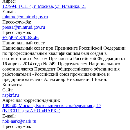
Адрес:
127994, ГСП-4, г. Москва, ул. Ильинка, 21
E-mail:
mintrud@mintrud.gov.ru
Пресс-служба:
pressa@mintrud.gov.ru
Пресс-служба:
+7 (495) 870-68-46
Национальный совет
Национальный совет при Президенте Российской Федерации
по профессиональным квалификациям был создан в
соответствии с Указом Президента Российской Федерации от
16 апреля 2014 года № 249. Председателем Национального
совета является Президент Общероссийского объединения
работодателей «Российский союз промышленников и
предпринимателей» Александр Николаевич Шохин.
Контакты
Сайт:
nspkrf.ru
Адрес для корреспонденции:
109240, Москва, Котельническая набережная д.17
(В РСПП для АНО «НАРК»)
E-mail:
nok-nark@nark.ru
Пресс-служба: