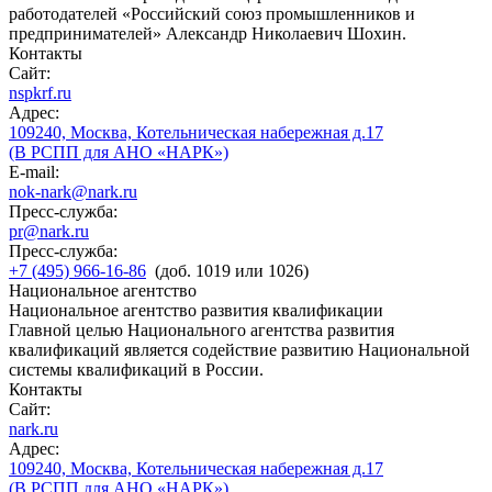
работодателей «Российский союз промышленников и
предпринимателей» Александр Николаевич Шохин.
Контакты
Сайт:
nspkrf.ru
Адрес:
109240, Москва, Котельническая набережная д.17
(В РСПП для АНО «НАРК»)
E-mail:
nok-nark@nark.ru
Пресс-служба:
pr@nark.ru
Пресс-служба:
+7 (495) 966-16-86
(доб. 1019 или 1026)
Национальное агентство
Национальное агентство развития квалификации
Главной целью Национального агентства развития
квалификаций является содействие развитию Национальной
системы квалификаций в России.
Контакты
Сайт:
nark.ru
Адрес:
109240, Москва, Котельническая набережная д.17
(В РСПП для АНО «НАРК»)