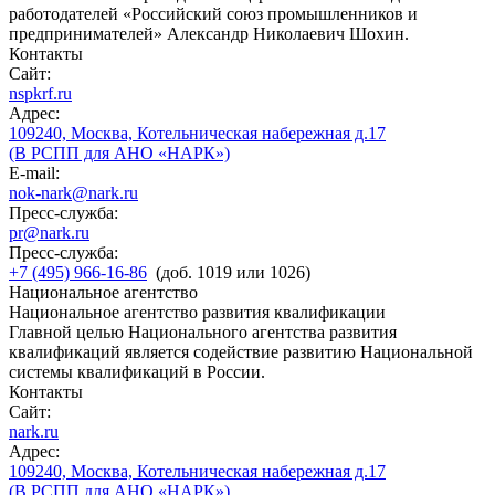
работодателей «Российский союз промышленников и
предпринимателей» Александр Николаевич Шохин.
Контакты
Сайт:
nspkrf.ru
Адрес:
109240, Москва, Котельническая набережная д.17
(В РСПП для АНО «НАРК»)
E-mail:
nok-nark@nark.ru
Пресс-служба:
pr@nark.ru
Пресс-служба:
+7 (495) 966-16-86
(доб. 1019 или 1026)
Национальное агентство
Национальное агентство развития квалификации
Главной целью Национального агентства развития
квалификаций является содействие развитию Национальной
системы квалификаций в России.
Контакты
Сайт:
nark.ru
Адрес:
109240, Москва, Котельническая набережная д.17
(В РСПП для АНО «НАРК»)