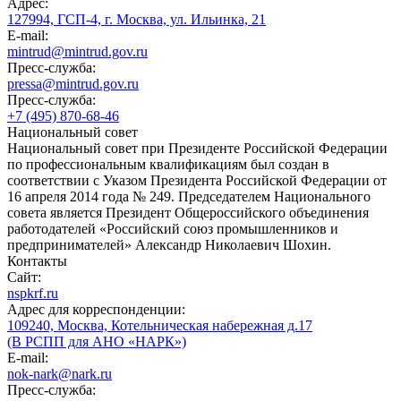
Адрес:
127994, ГСП-4, г. Москва, ул. Ильинка, 21
E-mail:
mintrud@mintrud.gov.ru
Пресс-служба:
pressa@mintrud.gov.ru
Пресс-служба:
+7 (495) 870-68-46
Национальный совет
Национальный совет при Президенте Российской Федерации
по профессиональным квалификациям был создан в
соответствии с Указом Президента Российской Федерации от
16 апреля 2014 года № 249. Председателем Национального
совета является Президент Общероссийского объединения
работодателей «Российский союз промышленников и
предпринимателей» Александр Николаевич Шохин.
Контакты
Сайт:
nspkrf.ru
Адрес для корреспонденции:
109240, Москва, Котельническая набережная д.17
(В РСПП для АНО «НАРК»)
E-mail:
nok-nark@nark.ru
Пресс-служба: