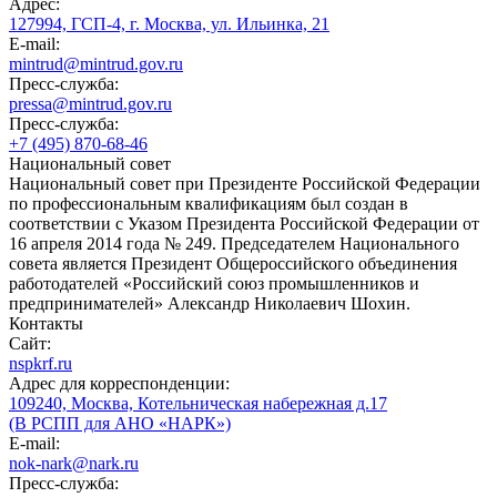
Адрес:
127994, ГСП-4, г. Москва, ул. Ильинка, 21
E-mail:
mintrud@mintrud.gov.ru
Пресс-служба:
pressa@mintrud.gov.ru
Пресс-служба:
+7 (495) 870-68-46
Национальный совет
Национальный совет при Президенте Российской Федерации
по профессиональным квалификациям был создан в
соответствии с Указом Президента Российской Федерации от
16 апреля 2014 года № 249. Председателем Национального
совета является Президент Общероссийского объединения
работодателей «Российский союз промышленников и
предпринимателей» Александр Николаевич Шохин.
Контакты
Сайт:
nspkrf.ru
Адрес для корреспонденции:
109240, Москва, Котельническая набережная д.17
(В РСПП для АНО «НАРК»)
E-mail:
nok-nark@nark.ru
Пресс-служба: