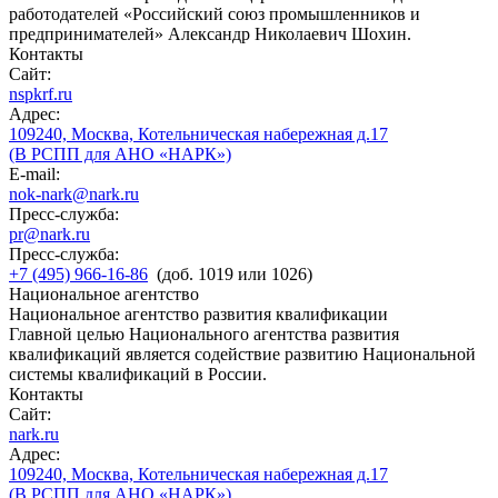
работодателей «Российский союз промышленников и
предпринимателей» Александр Николаевич Шохин.
Контакты
Сайт:
nspkrf.ru
Адрес:
109240, Москва, Котельническая набережная д.17
(В РСПП для АНО «НАРК»)
E-mail:
nok-nark@nark.ru
Пресс-служба:
pr@nark.ru
Пресс-служба:
+7 (495) 966-16-86
(доб. 1019 или 1026)
Национальное агентство
Национальное агентство развития квалификации
Главной целью Национального агентства развития
квалификаций является содействие развитию Национальной
системы квалификаций в России.
Контакты
Сайт:
nark.ru
Адрес:
109240, Москва, Котельническая набережная д.17
(В РСПП для АНО «НАРК»)