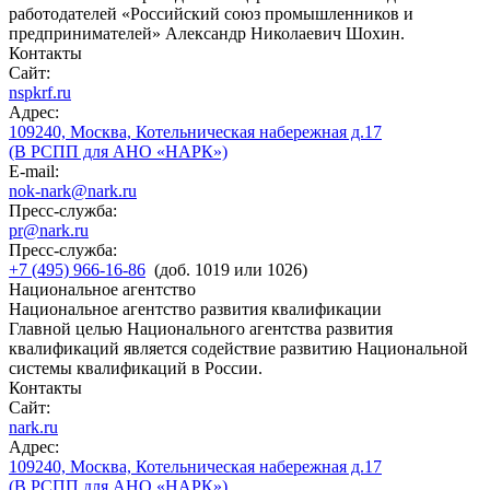
работодателей «Российский союз промышленников и
предпринимателей» Александр Николаевич Шохин.
Контакты
Сайт:
nspkrf.ru
Адрес:
109240, Москва, Котельническая набережная д.17
(В РСПП для АНО «НАРК»)
E-mail:
nok-nark@nark.ru
Пресс-служба:
pr@nark.ru
Пресс-служба:
+7 (495) 966-16-86
(доб. 1019 или 1026)
Национальное агентство
Национальное агентство развития квалификации
Главной целью Национального агентства развития
квалификаций является содействие развитию Национальной
системы квалификаций в России.
Контакты
Сайт:
nark.ru
Адрес:
109240, Москва, Котельническая набережная д.17
(В РСПП для АНО «НАРК»)