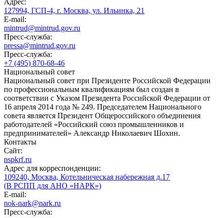
Адрес:
127994, ГСП-4, г. Москва, ул. Ильинка, 21
E-mail:
mintrud@mintrud.gov.ru
Пресс-служба:
pressa@mintrud.gov.ru
Пресс-служба:
+7 (495) 870-68-46
Национальный совет
Национальный совет при Президенте Российской Федерации
по профессиональным квалификациям был создан в
соответствии с Указом Президента Российской Федерации от
16 апреля 2014 года № 249. Председателем Национального
совета является Президент Общероссийского объединения
работодателей «Российский союз промышленников и
предпринимателей» Александр Николаевич Шохин.
Контакты
Сайт:
nspkrf.ru
Адрес для корреспонденции:
109240, Москва, Котельническая набережная д.17
(В РСПП для АНО «НАРК»)
E-mail:
nok-nark@nark.ru
Пресс-служба: