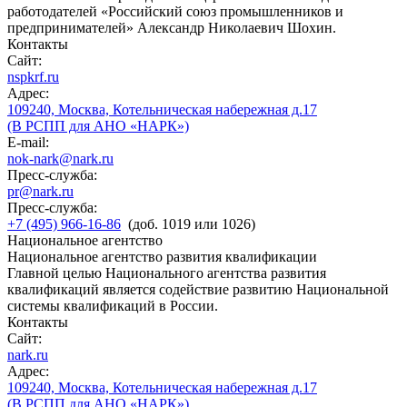
работодателей «Российский союз промышленников и
предпринимателей» Александр Николаевич Шохин.
Контакты
Сайт:
nspkrf.ru
Адрес:
109240, Москва, Котельническая набережная д.17
(В РСПП для АНО «НАРК»)
E-mail:
nok-nark@nark.ru
Пресс-служба:
pr@nark.ru
Пресс-служба:
+7 (495) 966-16-86
(доб. 1019 или 1026)
Национальное агентство
Национальное агентство развития квалификации
Главной целью Национального агентства развития
квалификаций является содействие развитию Национальной
системы квалификаций в России.
Контакты
Сайт:
nark.ru
Адрес:
109240, Москва, Котельническая набережная д.17
(В РСПП для АНО «НАРК»)