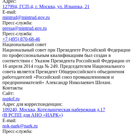
Адрес:
127994, ГСП-4, г. Москва, ул. Ильинка, 21
E-mail:
mintrud@mintrud.gov.ru
Пресс-служба:
pressa@mintrud.gov.ru
Пресс-служба:
+7 (495) 870-68-46
Национальный совет
Национальный совет при Президенте Российской Федерации
по профессиональным квалификациям был создан в
соответствии с Указом Президента Российской Федерации от
16 апреля 2014 года № 249. Председателем Национального
совета является Президент Общероссийского объединения
работодателей «Российский союз промышленников и
предпринимателей» Александр Николаевич Шохин.
Контакты
Сайт:
nspkrf.ru
Адрес для корреспонденции:
109240, Москва, Котельническая набережная д.17
(В РСПП для АНО «НАРК»)
E-mail:
nok-nark@nark.ru
Пресс-служба: