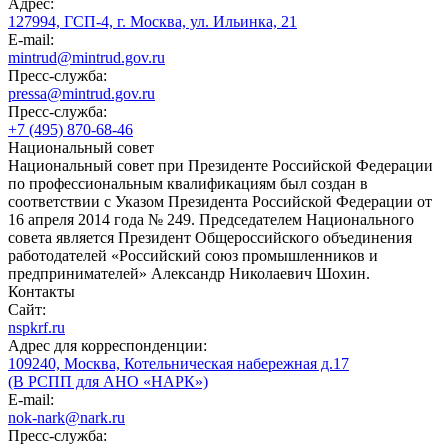
Адрес:
127994, ГСП-4, г. Москва, ул. Ильинка, 21
E-mail:
mintrud@mintrud.gov.ru
Пресс-служба:
pressa@mintrud.gov.ru
Пресс-служба:
+7 (495) 870-68-46
Национальный совет
Национальный совет при Президенте Российской Федерации
по профессиональным квалификациям был создан в
соответствии с Указом Президента Российской Федерации от
16 апреля 2014 года № 249. Председателем Национального
совета является Президент Общероссийского объединения
работодателей «Российский союз промышленников и
предпринимателей» Александр Николаевич Шохин.
Контакты
Сайт:
nspkrf.ru
Адрес для корреспонденции:
109240, Москва, Котельническая набережная д.17
(В РСПП для АНО «НАРК»)
E-mail:
nok-nark@nark.ru
Пресс-служба: