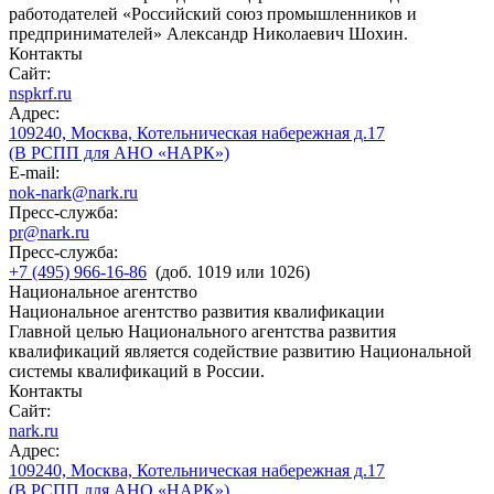
работодателей «Российский союз промышленников и
предпринимателей» Александр Николаевич Шохин.
Контакты
Сайт:
nspkrf.ru
Адрес:
109240, Москва, Котельническая набережная д.17
(В РСПП для АНО «НАРК»)
E-mail:
nok-nark@nark.ru
Пресс-служба:
pr@nark.ru
Пресс-служба:
+7 (495) 966-16-86
(доб. 1019 или 1026)
Национальное агентство
Национальное агентство развития квалификации
Главной целью Национального агентства развития
квалификаций является содействие развитию Национальной
системы квалификаций в России.
Контакты
Сайт:
nark.ru
Адрес:
109240, Москва, Котельническая набережная д.17
(В РСПП для АНО «НАРК»)