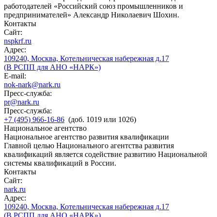
работодателей «Российский союз промышленников и
предпринимателей» Александр Николаевич Шохин.
Контакты
Сайт:
nspkrf.ru
Адрес:
109240, Москва, Котельническая набережная д.17
(В РСПП для АНО «НАРК»)
E-mail:
nok-nark@nark.ru
Пресс-служба:
pr@nark.ru
Пресс-служба:
+7 (495) 966-16-86
(доб. 1019 или 1026)
Национальное агентство
Национальное агентство развития квалификации
Главной целью Национального агентства развития
квалификаций является содействие развитию Национальной
системы квалификаций в России.
Контакты
Сайт:
nark.ru
Адрес:
109240, Москва, Котельническая набережная д.17
(В РСПП для АНО «НАРК»)