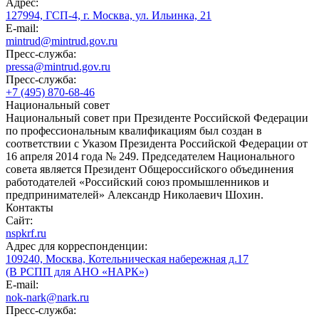
Адрес:
127994, ГСП-4, г. Москва, ул. Ильинка, 21
E-mail:
mintrud@mintrud.gov.ru
Пресс-служба:
pressa@mintrud.gov.ru
Пресс-служба:
+7 (495) 870-68-46
Национальный совет
Национальный совет при Президенте Российской Федерации
по профессиональным квалификациям был создан в
соответствии с Указом Президента Российской Федерации от
16 апреля 2014 года № 249. Председателем Национального
совета является Президент Общероссийского объединения
работодателей «Российский союз промышленников и
предпринимателей» Александр Николаевич Шохин.
Контакты
Сайт:
nspkrf.ru
Адрес для корреспонденции:
109240, Москва, Котельническая набережная д.17
(В РСПП для АНО «НАРК»)
E-mail:
nok-nark@nark.ru
Пресс-служба: