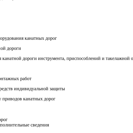
борудования канатных дорог
ной дороги
я канатной дороги инструмента, приспособлений и такелажной 
монтажных работ
средств индивидуальной защиты
у приводов канатных дорог
орог
ополнительные сведения