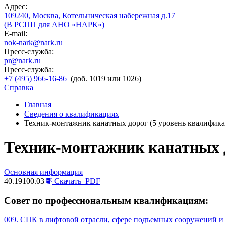
Адрес:
109240, Москва, Котельническая набережная д.17
(В РСПП для АНО «НАРК»)
E-mail:
nok-nark@nark.ru
Пресс-служба:
pr@nark.ru
Пресс-служба:
+7 (495) 966-16-86
(доб. 1019 или 1026)
Справка
Главная
Сведения о квалификациях
Техник-монтажник канатных дорог (5 уровень квалифик
Техник-монтажник канатных д
Основная информация
40.19100.03
Скачать
PDF
Совет по профессиональным квалификациям:
009. СПК в лифтовой отрасли, сфере подъемных сооружений и