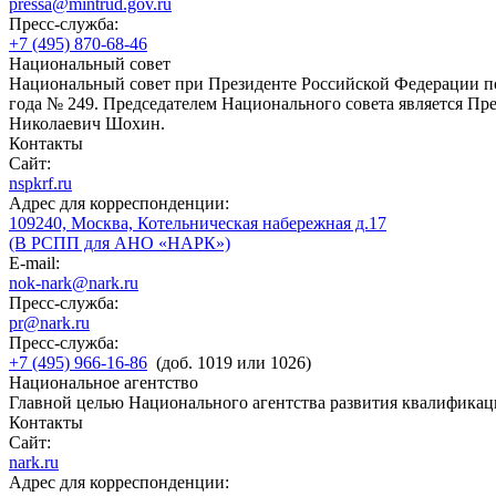
pressa@mintrud.gov.ru
Пресс-служба:
+7 (495) 870-68-46
Национальный совет
Национальный совет при Президенте Российской Федерации по
года № 249. Председателем Национального совета является П
Николаевич Шохин.
Контакты
Сайт:
nspkrf.ru
Адрес для корреспонденции:
109240, Москва, Котельническая набережная д.17
(В РСПП для АНО «НАРК»)
E-mail:
nok-nark@nark.ru
Пресс-служба:
pr@nark.ru
Пресс-служба:
+7 (495) 966-16-86
(доб. 1019 или 1026)
Национальное агентство
Главной целью Национального агентства развития квалификац
Контакты
Сайт:
nark.ru
Адрес для корреспонденции: