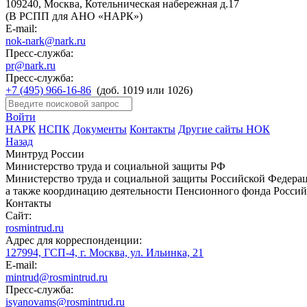
109240, Москва, Котельническая набережная д.17
(В РСПП для АНО «НАРК»)
E-mail:
nok-nark@nark.ru
Пресс-служба:
pr@nark.ru
Пресс-служба:
+7 (495) 966-16-86
(доб. 1019 или 1026)
Войти
НАРК
НСПК
Документы
Контакты
Другие сайты НОК
Назад
Минтруд России
Министерство труда и социальной защиты РФ
Министерство труда и социальной защиты Российской Федераци
а также координацию деятельности Пенсионного фонда Россий
Контакты
Сайт:
rosmintrud.ru
Адрес для корреспонденции:
127994, ГСП-4, г. Москва, ул. Ильинка, 21
E-mail:
mintrud@rosmintrud.ru
Пресс-служба:
isyanovams@rosmintrud.ru