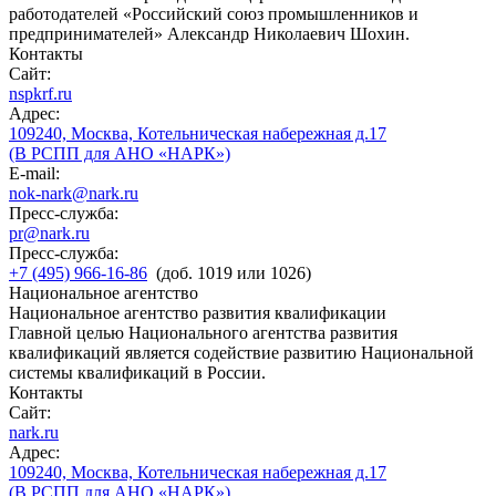
работодателей «Российский союз промышленников и
предпринимателей» Александр Николаевич Шохин.
Контакты
Сайт:
nspkrf.ru
Адрес:
109240, Москва, Котельническая набережная д.17
(В РСПП для АНО «НАРК»)
E-mail:
nok-nark@nark.ru
Пресс-служба:
pr@nark.ru
Пресс-служба:
+7 (495) 966-16-86
(доб. 1019 или 1026)
Национальное агентство
Национальное агентство развития квалификации
Главной целью Национального агентства развития
квалификаций является содействие развитию Национальной
системы квалификаций в России.
Контакты
Сайт:
nark.ru
Адрес:
109240, Москва, Котельническая набережная д.17
(В РСПП для АНО «НАРК»)