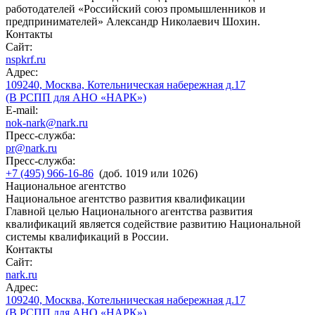
работодателей «Российский союз промышленников и
предпринимателей» Александр Николаевич Шохин.
Контакты
Сайт:
nspkrf.ru
Адрес:
109240, Москва, Котельническая набережная д.17
(В РСПП для АНО «НАРК»)
E-mail:
nok-nark@nark.ru
Пресс-служба:
pr@nark.ru
Пресс-служба:
+7 (495) 966-16-86
(доб. 1019 или 1026)
Национальное агентство
Национальное агентство развития квалификации
Главной целью Национального агентства развития
квалификаций является содействие развитию Национальной
системы квалификаций в России.
Контакты
Сайт:
nark.ru
Адрес:
109240, Москва, Котельническая набережная д.17
(В РСПП для АНО «НАРК»)