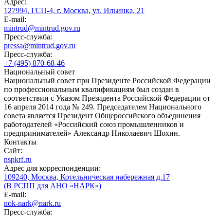
Адрес:
127994, ГСП-4, г. Москва, ул. Ильинка, 21
E-mail:
mintrud@mintrud.gov.ru
Пресс-служба:
pressa@mintrud.gov.ru
Пресс-служба:
+7 (495) 870-68-46
Национальный совет
Национальный совет при Президенте Российской Федерации
по профессиональным квалификациям был создан в
соответствии с Указом Президента Российской Федерации от
16 апреля 2014 года № 249. Председателем Национального
совета является Президент Общероссийского объединения
работодателей «Российский союз промышленников и
предпринимателей» Александр Николаевич Шохин.
Контакты
Сайт:
nspkrf.ru
Адрес для корреспонденции:
109240, Москва, Котельническая набережная д.17
(В РСПП для АНО «НАРК»)
E-mail:
nok-nark@nark.ru
Пресс-служба: