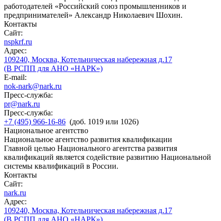
работодателей «Российский союз промышленников и
предпринимателей» Александр Николаевич Шохин.
Контакты
Сайт:
nspkrf.ru
Адрес:
109240, Москва, Котельническая набережная д.17
(В РСПП для АНО «НАРК»)
E-mail:
nok-nark@nark.ru
Пресс-служба:
pr@nark.ru
Пресс-служба:
+7 (495) 966-16-86
(доб. 1019 или 1026)
Национальное агентство
Национальное агентство развития квалификации
Главной целью Национального агентства развития
квалификаций является содействие развитию Национальной
системы квалификаций в России.
Контакты
Сайт:
nark.ru
Адрес:
109240, Москва, Котельническая набережная д.17
(В РСПП для АНО «НАРК»)