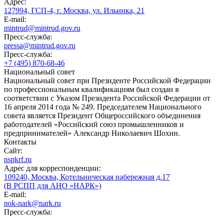
Адрес:
127994, ГСП-4, г. Москва, ул. Ильинка, 21
E-mail:
mintrud@mintrud.gov.ru
Пресс-служба:
pressa@mintrud.gov.ru
Пресс-служба:
+7 (495) 870-68-46
Национальный совет
Национальный совет при Президенте Российской Федерации
по профессиональным квалификациям был создан в
соответствии с Указом Президента Российской Федерации от
16 апреля 2014 года № 249. Председателем Национального
совета является Президент Общероссийского объединения
работодателей «Российский союз промышленников и
предпринимателей» Александр Николаевич Шохин.
Контакты
Сайт:
nspkrf.ru
Адрес для корреспонденции:
109240, Москва, Котельническая набережная д.17
(В РСПП для АНО «НАРК»)
E-mail:
nok-nark@nark.ru
Пресс-служба: