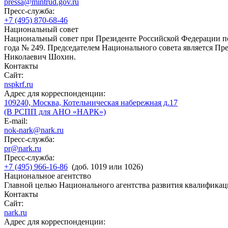
pressa@mintrud.gov.ru
Пресс-служба:
+7 (495) 870-68-46
Национальный совет
Национальный совет при Президенте Российской Федерации по
года № 249. Председателем Национального совета является П
Николаевич Шохин.
Контакты
Сайт:
nspkrf.ru
Адрес для корреспонденции:
109240, Москва, Котельническая набережная д.17
(В РСПП для АНО «НАРК»)
E-mail:
nok-nark@nark.ru
Пресс-служба:
pr@nark.ru
Пресс-служба:
+7 (495) 966-16-86
(доб. 1019 или 1026)
Национальное агентство
Главной целью Национального агентства развития квалификац
Контакты
Сайт:
nark.ru
Адрес для корреспонденции: