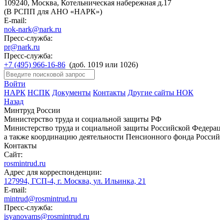
109240, Москва, Котельническая набережная д.17
(В РСПП для АНО «НАРК»)
E-mail:
nok-nark@nark.ru
Пресс-служба:
pr@nark.ru
Пресс-служба:
+7 (495) 966-16-86
(доб. 1019 или 1026)
Войти
НАРК
НСПК
Документы
Контакты
Другие сайты НОК
Назад
Минтруд России
Министерство труда и социальной защиты РФ
Министерство труда и социальной защиты Российской Федераци
а также координацию деятельности Пенсионного фонда Россий
Контакты
Сайт:
rosmintrud.ru
Адрес для корреспонденции:
127994, ГСП-4, г. Москва, ул. Ильинка, 21
E-mail:
mintrud@rosmintrud.ru
Пресс-служба:
isyanovams@rosmintrud.ru