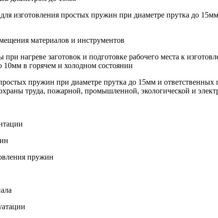
т для изготовления простых пружин при диаметре прутка до 15
емещения материалов и инструментов
ы при нагреве заготовок и подготовке рабочего места к изгото
 10мм в горячем и холодном состоянии
я простых пружин при диаметре прутка до 15мм и ответственны
 охраны труда, пожарной, промышленной, экологической и элект
ентации
жин
товления пружин
иала
уатации