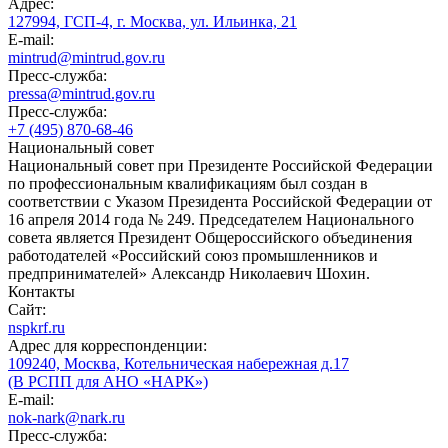
Адрес:
127994, ГСП-4, г. Москва, ул. Ильинка, 21
E-mail:
mintrud@mintrud.gov.ru
Пресс-служба:
pressa@mintrud.gov.ru
Пресс-служба:
+7 (495) 870-68-46
Национальный совет
Национальный совет при Президенте Российской Федерации
по профессиональным квалификациям был создан в
соответствии с Указом Президента Российской Федерации от
16 апреля 2014 года № 249. Председателем Национального
совета является Президент Общероссийского объединения
работодателей «Российский союз промышленников и
предпринимателей» Александр Николаевич Шохин.
Контакты
Сайт:
nspkrf.ru
Адрес для корреспонденции:
109240, Москва, Котельническая набережная д.17
(В РСПП для АНО «НАРК»)
E-mail:
nok-nark@nark.ru
Пресс-служба: