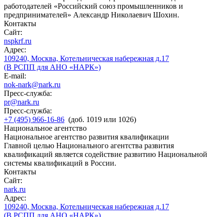
работодателей «Российский союз промышленников и
предпринимателей» Александр Николаевич Шохин.
Контакты
Сайт:
nspkrf.ru
Адрес:
109240, Москва, Котельническая набережная д.17
(В РСПП для АНО «НАРК»)
E-mail:
nok-nark@nark.ru
Пресс-служба:
pr@nark.ru
Пресс-служба:
+7 (495) 966-16-86
(доб. 1019 или 1026)
Национальное агентство
Национальное агентство развития квалификации
Главной целью Национального агентства развития
квалификаций является содействие развитию Национальной
системы квалификаций в России.
Контакты
Сайт:
nark.ru
Адрес:
109240, Москва, Котельническая набережная д.17
(В РСПП для АНО «НАРК»)