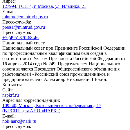
Адрес:
127994, ГСП-4, г. Москва, ул. Ильинка, 21
E-mail:
mintrud@mintrud.gov.ru
Пресс-служба:
pressa@mintrud.gov.ru
Пресс-служба:
+7 (495) 870-68-46
Национальный совет
Национальный совет при Президенте Российской Федерации
по профессиональным квалификациям был создан в
соответствии с Указом Президента Российской Федерации от
16 апреля 2014 года № 249. Председателем Национального
совета является Президент Общероссийского объединения
работодателей «Российский союз промышленников и
предпринимателей» Александр Николаевич Шохин.
Контакты
Сайт:
nspkrf.ru
Адрес для корреспонденции:
109240, Москва, Котельническая набережная д.17
(В РСПП для АНО «НАРК»)
E-mail:
nok-nark@nark.ru
Пресс-служба: