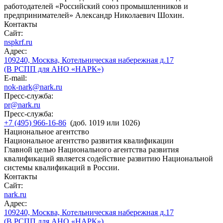
работодателей «Российский союз промышленников и
предпринимателей» Александр Николаевич Шохин.
Контакты
Сайт:
nspkrf.ru
Адрес:
109240, Москва, Котельническая набережная д.17
(В РСПП для АНО «НАРК»)
E-mail:
nok-nark@nark.ru
Пресс-служба:
pr@nark.ru
Пресс-служба:
+7 (495) 966-16-86
(доб. 1019 или 1026)
Национальное агентство
Национальное агентство развития квалификации
Главной целью Национального агентства развития
квалификаций является содействие развитию Национальной
системы квалификаций в России.
Контакты
Сайт:
nark.ru
Адрес:
109240, Москва, Котельническая набережная д.17
(В РСПП для АНО «НАРК»)