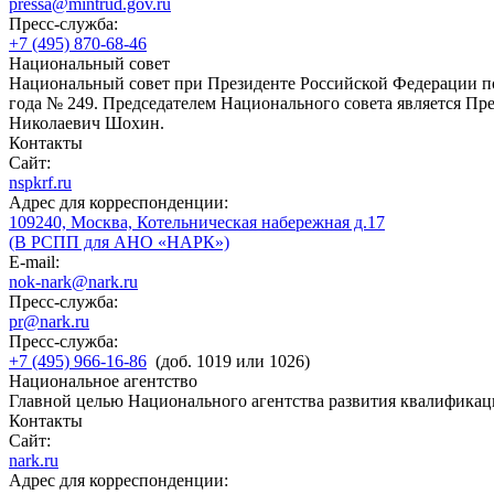
pressa@mintrud.gov.ru
Пресс-служба:
+7 (495) 870-68-46
Национальный совет
Национальный совет при Президенте Российской Федерации по
года № 249. Председателем Национального совета является П
Николаевич Шохин.
Контакты
Сайт:
nspkrf.ru
Адрес для корреспонденции:
109240, Москва, Котельническая набережная д.17
(В РСПП для АНО «НАРК»)
E-mail:
nok-nark@nark.ru
Пресс-служба:
pr@nark.ru
Пресс-служба:
+7 (495) 966-16-86
(доб. 1019 или 1026)
Национальное агентство
Главной целью Национального агентства развития квалификац
Контакты
Сайт:
nark.ru
Адрес для корреспонденции: