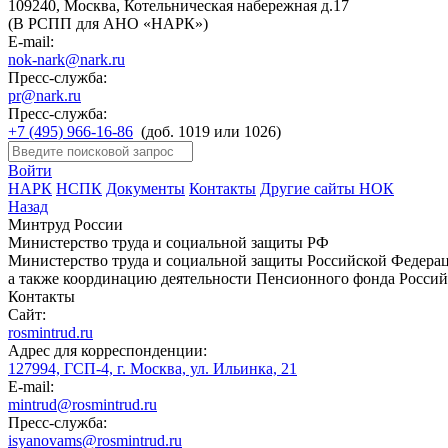
109240, Москва, Котельническая набережная д.17
(В РСПП для АНО «НАРК»)
E-mail:
nok-nark@nark.ru
Пресс-служба:
pr@nark.ru
Пресс-служба:
+7 (495) 966-16-86
(доб. 1019 или 1026)
Войти
НАРК
НСПК
Документы
Контакты
Другие сайты НОК
Назад
Минтруд России
Министерство труда и социальной защиты РФ
Министерство труда и социальной защиты Российской Федераци
а также координацию деятельности Пенсионного фонда Россий
Контакты
Сайт:
rosmintrud.ru
Адрес для корреспонденции:
127994, ГСП-4, г. Москва, ул. Ильинка, 21
E-mail:
mintrud@rosmintrud.ru
Пресс-служба:
isyanovams@rosmintrud.ru