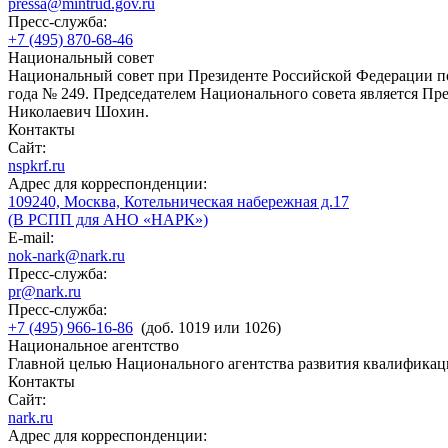
pressa@mintrud.gov.ru
Пресс-служба:
+7 (495) 870-68-46
Национальный совет
Национальный совет при Президенте Российской Федерации по
года № 249. Председателем Национального совета является П
Николаевич Шохин.
Контакты
Сайт:
nspkrf.ru
Адрес для корреспонденции:
109240, Москва, Котельническая набережная д.17
(В РСПП для АНО «НАРК»)
E-mail:
nok-nark@nark.ru
Пресс-служба:
pr@nark.ru
Пресс-служба:
+7 (495) 966-16-86
(доб. 1019 или 1026)
Национальное агентство
Главной целью Национального агентства развития квалификац
Контакты
Сайт:
nark.ru
Адрес для корреспонденции: