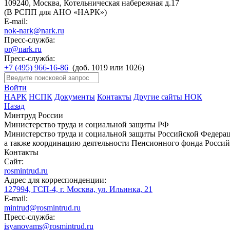
109240, Москва, Котельническая набережная д.17
(В РСПП для АНО «НАРК»)
E-mail:
nok-nark@nark.ru
Пресс-служба:
pr@nark.ru
Пресс-служба:
+7 (495) 966-16-86
(доб. 1019 или 1026)
Войти
НАРК
НСПК
Документы
Контакты
Другие сайты НОК
Назад
Минтруд России
Министерство труда и социальной защиты РФ
Министерство труда и социальной защиты Российской Федераци
а также координацию деятельности Пенсионного фонда Россий
Контакты
Сайт:
rosmintrud.ru
Адрес для корреспонденции:
127994, ГСП-4, г. Москва, ул. Ильинка, 21
E-mail:
mintrud@rosmintrud.ru
Пресс-служба:
isyanovams@rosmintrud.ru