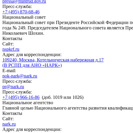
pressa@mintrud.gov.ru
Пресс-служба:
+7 (495) 870-68-46
Национальный совет
Национальный совет при Президенте Российской Федерации по
года № 249. Председателем Национального совета является П
Николаевич Шохин.
Контакты
Сайт:
nspkrf.ru
Адрес для корреспонденции:
109240, Москва, Котельническая набережная д.17
(В РСПП для АНО «НАРК»)
E-mail:
nok-nark@nark.ru
Пресс-служба:
pr@nark.ru
Пресс-служба:
+7 (495) 966-16-86
(доб. 1019 или 1026)
Национальное агентство
Главной целью Национального агентства развития квалификац
Контакты
Сайт:
nark.ru
Адрес для корреспонденции: