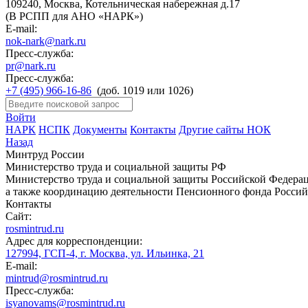
109240, Москва, Котельническая набережная д.17
(В РСПП для АНО «НАРК»)
E-mail:
nok-nark@nark.ru
Пресс-служба:
pr@nark.ru
Пресс-служба:
+7 (495) 966-16-86
(доб. 1019 или 1026)
Войти
НАРК
НСПК
Документы
Контакты
Другие сайты НОК
Назад
Минтруд России
Министерство труда и социальной защиты РФ
Министерство труда и социальной защиты Российской Федераци
а также координацию деятельности Пенсионного фонда Россий
Контакты
Сайт:
rosmintrud.ru
Адрес для корреспонденции:
127994, ГСП-4, г. Москва, ул. Ильинка, 21
E-mail:
mintrud@rosmintrud.ru
Пресс-служба:
isyanovams@rosmintrud.ru