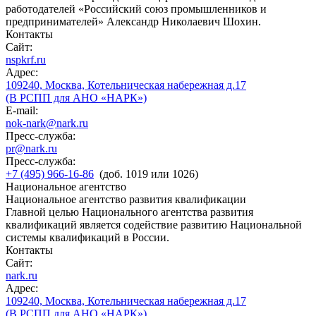
работодателей «Российский союз промышленников и
предпринимателей» Александр Николаевич Шохин.
Контакты
Сайт:
nspkrf.ru
Адрес:
109240, Москва, Котельническая набережная д.17
(В РСПП для АНО «НАРК»)
E-mail:
nok-nark@nark.ru
Пресс-служба:
pr@nark.ru
Пресс-служба:
+7 (495) 966-16-86
(доб. 1019 или 1026)
Национальное агентство
Национальное агентство развития квалификации
Главной целью Национального агентства развития
квалификаций является содействие развитию Национальной
системы квалификаций в России.
Контакты
Сайт:
nark.ru
Адрес:
109240, Москва, Котельническая набережная д.17
(В РСПП для АНО «НАРК»)