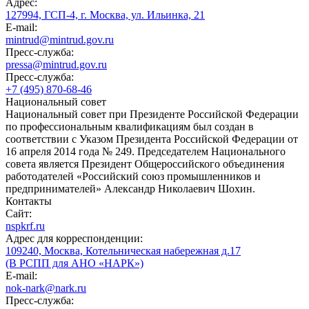
Адрес:
127994, ГСП-4, г. Москва, ул. Ильинка, 21
E-mail:
mintrud@mintrud.gov.ru
Пресс-служба:
pressa@mintrud.gov.ru
Пресс-служба:
+7 (495) 870-68-46
Национальный совет
Национальный совет при Президенте Российской Федерации
по профессиональным квалификациям был создан в
соответствии с Указом Президента Российской Федерации от
16 апреля 2014 года № 249. Председателем Национального
совета является Президент Общероссийского объединения
работодателей «Российский союз промышленников и
предпринимателей» Александр Николаевич Шохин.
Контакты
Сайт:
nspkrf.ru
Адрес для корреспонденции:
109240, Москва, Котельническая набережная д.17
(В РСПП для АНО «НАРК»)
E-mail:
nok-nark@nark.ru
Пресс-служба: