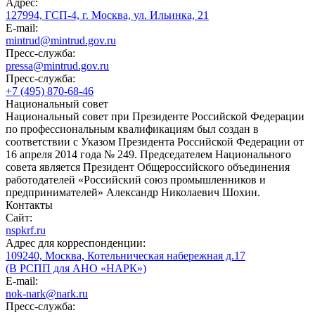
Адрес:
127994, ГСП-4, г. Москва, ул. Ильинка, 21
E-mail:
mintrud@mintrud.gov.ru
Пресс-служба:
pressa@mintrud.gov.ru
Пресс-служба:
+7 (495) 870-68-46
Национальный совет
Национальный совет при Президенте Российской Федерации
по профессиональным квалификациям был создан в
соответствии с Указом Президента Российской Федерации от
16 апреля 2014 года № 249. Председателем Национального
совета является Президент Общероссийского объединения
работодателей «Российский союз промышленников и
предпринимателей» Александр Николаевич Шохин.
Контакты
Сайт:
nspkrf.ru
Адрес для корреспонденции:
109240, Москва, Котельническая набережная д.17
(В РСПП для АНО «НАРК»)
E-mail:
nok-nark@nark.ru
Пресс-служба: