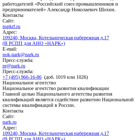
работодателей «Российский союз промышленников и
предпринимателей» Александр Николаевич Шохин.
Контакты
Сайт:
nspkrf.ru
Адрес:
109240, Москва, Котельническая набережная д.17
(В РСПП для АНО «НАРК»)
E-mail:
nok-nark@nark.ru
Пресс-служба:
pr@nark.ru
Пресс-служба:
+7 (495) 966-16-86
(доб. 1019 или 1026)
Национальное агентство
Национальное агентство развития квалификации
Главной целью Национального агентства развития
квалификаций является содействие развитию Национальной
системы квалификаций в России.
Контакты
Сайт:
nark.ru
Адрес:
109240, Москва, Котельническая набережная д.17
(В РСПП для АНО «НАРК»)