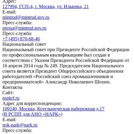
Адрес:
127994, ГСП-4, г. Москва, ул. Ильинка, 21
E-mail:
mintrud@mintrud.gov.ru
Пресс-служба:
pressa@mintrud.gov.ru
Пресс-служба:
+7 (495) 870-68-46
Национальный совет
Национальный совет при Президенте Российской Федерации
по профессиональным квалификациям был создан в
соответствии с Указом Президента Российской Федерации от
16 апреля 2014 года № 249. Председателем Национального
совета является Президент Общероссийского объединения
работодателей «Российский союз промышленников и
предпринимателей» Александр Николаевич Шохин.
Контакты
Сайт:
nspkrf.ru
Адрес для корреспонденции:
109240, Москва, Котельническая набережная д.17
(В РСПП для АНО «НАРК»)
E-mail:
nok-nark@nark.ru
Пресс-служба: