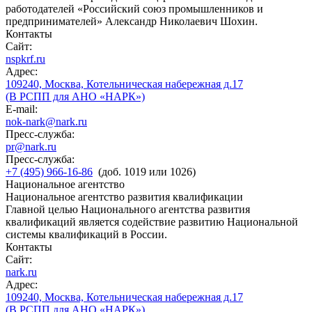
работодателей «Российский союз промышленников и
предпринимателей» Александр Николаевич Шохин.
Контакты
Сайт:
nspkrf.ru
Адрес:
109240, Москва, Котельническая набережная д.17
(В РСПП для АНО «НАРК»)
E-mail:
nok-nark@nark.ru
Пресс-служба:
pr@nark.ru
Пресс-служба:
+7 (495) 966-16-86
(доб. 1019 или 1026)
Национальное агентство
Национальное агентство развития квалификации
Главной целью Национального агентства развития
квалификаций является содействие развитию Национальной
системы квалификаций в России.
Контакты
Сайт:
nark.ru
Адрес:
109240, Москва, Котельническая набережная д.17
(В РСПП для АНО «НАРК»)