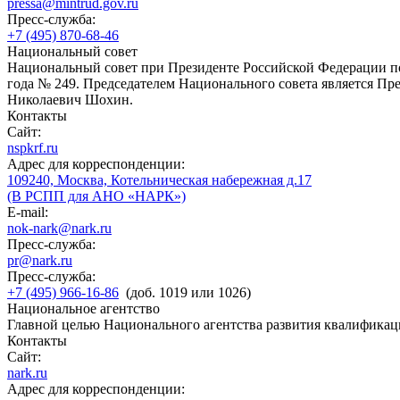
pressa@mintrud.gov.ru
Пресс-служба:
+7 (495) 870-68-46
Национальный совет
Национальный совет при Президенте Российской Федерации по
года № 249. Председателем Национального совета является П
Николаевич Шохин.
Контакты
Сайт:
nspkrf.ru
Адрес для корреспонденции:
109240, Москва, Котельническая набережная д.17
(В РСПП для АНО «НАРК»)
E-mail:
nok-nark@nark.ru
Пресс-служба:
pr@nark.ru
Пресс-служба:
+7 (495) 966-16-86
(доб. 1019 или 1026)
Национальное агентство
Главной целью Национального агентства развития квалификац
Контакты
Сайт:
nark.ru
Адрес для корреспонденции: