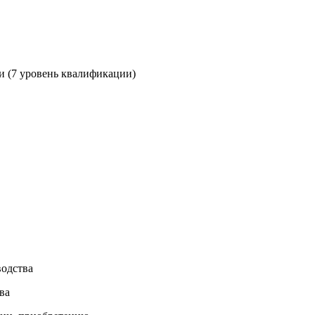
и (7 уровень квалификации)
водства
ва