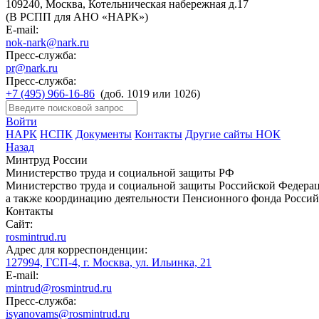
109240, Москва, Котельническая набережная д.17
(В РСПП для АНО «НАРК»)
E-mail:
nok-nark@nark.ru
Пресс-служба:
pr@nark.ru
Пресс-служба:
+7 (495) 966-16-86
(доб. 1019 или 1026)
Войти
НАРК
НСПК
Документы
Контакты
Другие сайты НОК
Назад
Минтруд России
Министерство труда и социальной защиты РФ
Министерство труда и социальной защиты Российской Федераци
а также координацию деятельности Пенсионного фонда Россий
Контакты
Сайт:
rosmintrud.ru
Адрес для корреспонденции:
127994, ГСП-4, г. Москва, ул. Ильинка, 21
E-mail:
mintrud@rosmintrud.ru
Пресс-служба:
isyanovams@rosmintrud.ru