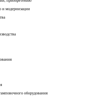
ции, приобретению
ю и модернизации
тва
изводства
дования
ия
штамповочного оборудования