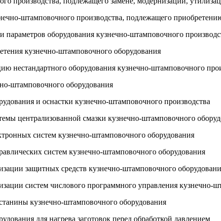
ого производства, подлежащего замене, модернизации, утилиза
узнечно-штамповочного производства, подлежащего приобретени
 и параметров оборудования кузнечно-штамповочного производс
ретения кузнечно-штамповочного оборудования
ацию нестандартного оборудования кузнечно-штамповочного про
ечно-штамповочного оборудования
орудования и оснастки кузнечно-штамповочного производства
стемы централизованной смазки кузнечно-штамповочного обору
ектронных систем кузнечно-штамповочного оборудования
дравлических систем кузнечно-штамповочного оборудования
рнизации защитных средств кузнечно-штамповочного оборудован
рнизации систем числового программного управления кузнечно-
 станины кузнечно-штамповочного оборудования
рудования для нагрева заготовок перед обработкой давлением