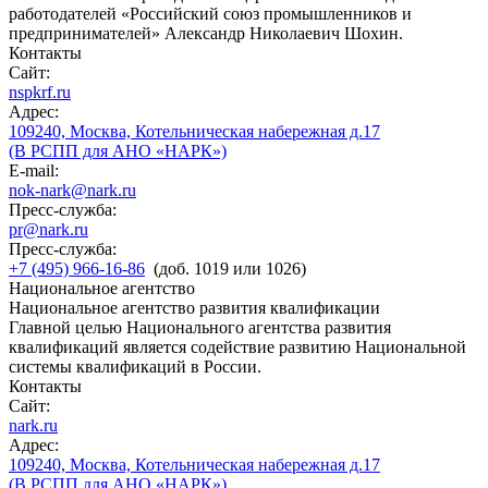
работодателей «Российский союз промышленников и
предпринимателей» Александр Николаевич Шохин.
Контакты
Сайт:
nspkrf.ru
Адрес:
109240, Москва, Котельническая набережная д.17
(В РСПП для АНО «НАРК»)
E-mail:
nok-nark@nark.ru
Пресс-служба:
pr@nark.ru
Пресс-служба:
+7 (495) 966-16-86
(доб. 1019 или 1026)
Национальное агентство
Национальное агентство развития квалификации
Главной целью Национального агентства развития
квалификаций является содействие развитию Национальной
системы квалификаций в России.
Контакты
Сайт:
nark.ru
Адрес:
109240, Москва, Котельническая набережная д.17
(В РСПП для АНО «НАРК»)