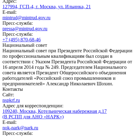
Адрес:
127994, ГСП-4, г. Москва, ул. Ильинка, 21
E-mail:
mintrud@mintrud.gov.ru
Пресс-служба:
pressa@mintrud.gov.ru
Пресс-служба:
+7 (495) 870-68-46
Национальный совет
Национальный совет при Президенте Российской Федерации
по профессиональным квалификациям был создан в
соответствии с Указом Президента Российской Федерации от
16 апреля 2014 года № 249. Председателем Национального
совета является Президент Общероссийского объединения
работодателей «Российский союз промышленников и
предпринимателей» Александр Николаевич Шохин.
Контакты
Сайт:
nspkrf.ru
Адрес для корреспонденции:
109240, Москва, Котельническая набережная д.17
(В РСПП для АНО «НАРК»)
E-mail:
nok-nark@nark.ru
Пресс-служба: