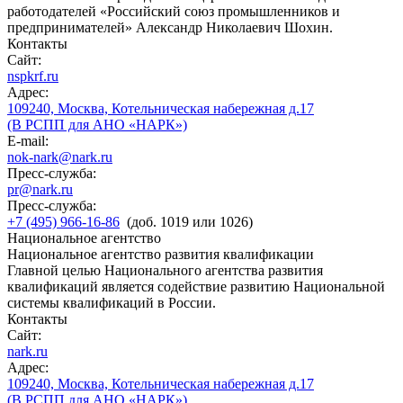
работодателей «Российский союз промышленников и
предпринимателей» Александр Николаевич Шохин.
Контакты
Сайт:
nspkrf.ru
Адрес:
109240, Москва, Котельническая набережная д.17
(В РСПП для АНО «НАРК»)
E-mail:
nok-nark@nark.ru
Пресс-служба:
pr@nark.ru
Пресс-служба:
+7 (495) 966-16-86
(доб. 1019 или 1026)
Национальное агентство
Национальное агентство развития квалификации
Главной целью Национального агентства развития
квалификаций является содействие развитию Национальной
системы квалификаций в России.
Контакты
Сайт:
nark.ru
Адрес:
109240, Москва, Котельническая набережная д.17
(В РСПП для АНО «НАРК»)