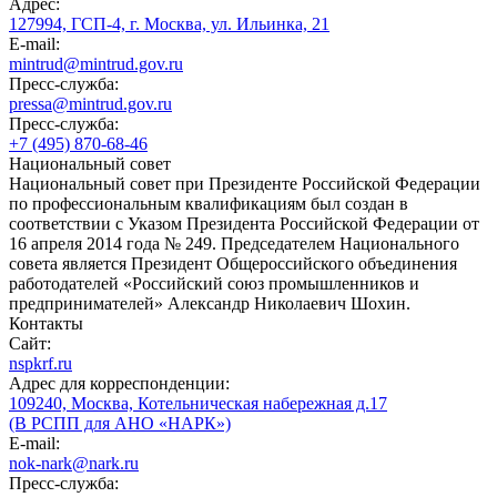
Адрес:
127994, ГСП-4, г. Москва, ул. Ильинка, 21
E-mail:
mintrud@mintrud.gov.ru
Пресс-служба:
pressa@mintrud.gov.ru
Пресс-служба:
+7 (495) 870-68-46
Национальный совет
Национальный совет при Президенте Российской Федерации
по профессиональным квалификациям был создан в
соответствии с Указом Президента Российской Федерации от
16 апреля 2014 года № 249. Председателем Национального
совета является Президент Общероссийского объединения
работодателей «Российский союз промышленников и
предпринимателей» Александр Николаевич Шохин.
Контакты
Сайт:
nspkrf.ru
Адрес для корреспонденции:
109240, Москва, Котельническая набережная д.17
(В РСПП для АНО «НАРК»)
E-mail:
nok-nark@nark.ru
Пресс-служба: