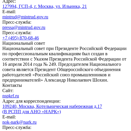
Адрес:
127994, ГСП-4, г. Москва, ул. Ильинка, 21
E-mail:
mintrud@mintrud.gov.ru
Пресс-служба:
pressa@mintrud.gov.ru
Пресс-служба:
+7 (495) 870-68-46
Национальный совет
Национальный совет при Президенте Российской Федерации
по профессиональным квалификациям был создан в
соответствии с Указом Президента Российской Федерации от
16 апреля 2014 года № 249. Председателем Национального
совета является Президент Общероссийского объединения
работодателей «Российский союз промышленников и
предпринимателей» Александр Николаевич Шохин.
Контакты
Сайт:
nspkrf.ru
Адрес для корреспонденции:
109240, Москва, Котельническая набережная д.17
(В РСПП для АНО «НАРК»)
E-mail:
nok-nark@nark.ru
Пресс-служба: