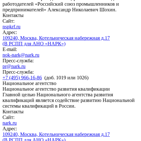
работодателей «Российский союз промышленников и
предпринимателей» Александр Николаевич Шохин.
Контакты
Сайт:
nspkrf.ru
Адрес:
109240, Москва, Котельническая набережная д.17
(В РСПП для АНО «НАРК»)
E-mail:
nok-nark@nark.ru
Пресс-служба:
pr@nark.ru
Пресс-служба:
+7 (495) 966-16-86
(доб. 1019 или 1026)
Национальное агентство
Национальное агентство развития квалификации
Главной целью Национального агентства развития
квалификаций является содействие развитию Национальной
системы квалификаций в России.
Контакты
Сайт:
nark.ru
Адрес:
109240, Москва, Котельническая набережная д.17
(В РСПП для АНО «НАРК»)