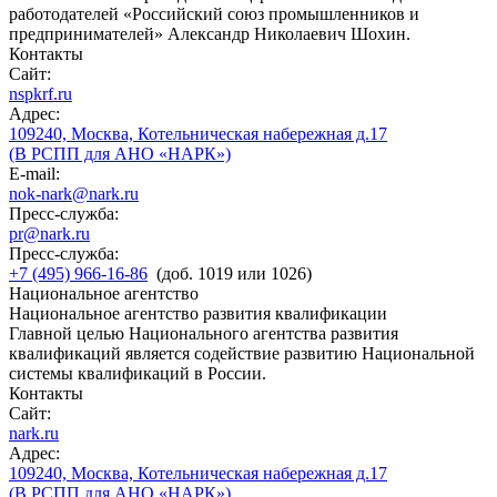
работодателей «Российский союз промышленников и
предпринимателей» Александр Николаевич Шохин.
Контакты
Сайт:
nspkrf.ru
Адрес:
109240, Москва, Котельническая набережная д.17
(В РСПП для АНО «НАРК»)
E-mail:
nok-nark@nark.ru
Пресс-служба:
pr@nark.ru
Пресс-служба:
+7 (495) 966-16-86
(доб. 1019 или 1026)
Национальное агентство
Национальное агентство развития квалификации
Главной целью Национального агентства развития
квалификаций является содействие развитию Национальной
системы квалификаций в России.
Контакты
Сайт:
nark.ru
Адрес:
109240, Москва, Котельническая набережная д.17
(В РСПП для АНО «НАРК»)