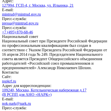
Адрес:
127994, ГСП-4, г. Москва, ул. Ильинка, 21
E-mail:
mintrud@mintrud.gov.ru
Пресс-служба:
pressa@mintrud.gov.ru
Пресс-служба:
+7 (495) 870-68-46
Национальный совет
Национальный совет при Президенте Российской Федерации
по профессиональным квалификациям был создан в
соответствии с Указом Президента Российской Федерации от
16 апреля 2014 года № 249. Председателем Национального
совета является Президент Общероссийского объединения
работодателей «Российский союз промышленников и
предпринимателей» Александр Николаевич Шохин.
Контакты
Сайт:
nspkrf.ru
Адрес для корреспонденции:
109240, Москва, Котельническая набережная д.17
(В РСПП для АНО «НАРК»)
E-mail:
nok-nark@nark.ru
Пресс-служба: