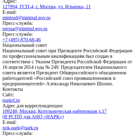
Адрес:
127994, ГСП-4, г. Москва, ул. Ильинка, 21
E-mail:
mintrud@mintrud.gov.ru
Пресс-служба:
pressa@mintrud.gov.ru
Пресс-служба:
+7 (495) 870-68-46
Национальный совет
Национальный совет при Президенте Российской Федерации
по профессиональным квалификациям был создан в
соответствии с Указом Президента Российской Федерации от
16 апреля 2014 года № 249. Председателем Национального
совета является Президент Общероссийского объединения
работодателей «Российский союз промышленников и
предпринимателей» Александр Николаевич Шохин.
Контакты
Сайт:
nspkrf.ru
Адрес для корреспонденции:
109240, Москва, Котельническая набережная д.17
(В РСПП для АНО «НАРК»)
E-mail:
nok-nark@nark.ru
Пресс-служба: