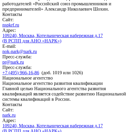
работодателей «Российский союз промышленников и
предпринимателей» Александр Николаевич Шохин.
Контакты
Сайт:
nspkrf.ru
Адрес:
109240, Москва, Котельническая набережная д.17
(В РСПП для АНО «НАРК»)
E-mail:
nok-nark@nark.ru
Пресс-служба:
pr@nark.ru
Пресс-служба:
+7 (495) 966-16-86
(доб. 1019 или 1026)
Национальное агентство
Национальное агентство развития квалификации
Главной целью Национального агентства развития
квалификаций является содействие развитию Национальной
системы квалификаций в России.
Контакты
Сайт:
nark.ru
Адрес:
109240, Москва, Котельническая набережная д.17
(В РСПП для АНО «НАРК»)