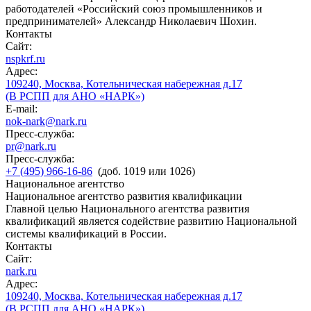
работодателей «Российский союз промышленников и
предпринимателей» Александр Николаевич Шохин.
Контакты
Сайт:
nspkrf.ru
Адрес:
109240, Москва, Котельническая набережная д.17
(В РСПП для АНО «НАРК»)
E-mail:
nok-nark@nark.ru
Пресс-служба:
pr@nark.ru
Пресс-служба:
+7 (495) 966-16-86
(доб. 1019 или 1026)
Национальное агентство
Национальное агентство развития квалификации
Главной целью Национального агентства развития
квалификаций является содействие развитию Национальной
системы квалификаций в России.
Контакты
Сайт:
nark.ru
Адрес:
109240, Москва, Котельническая набережная д.17
(В РСПП для АНО «НАРК»)