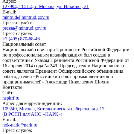
Адрес:
127994, ГСП-4, г. Москва, ул. Ильинка, 21
E-mail:
mintrud@mintrud.gov.ru
Пресс-служба:
pressa@mintrud.gov.ru
Пресс-служба:
+7 (495) 870-68-46
Национальный совет
Национальный совет при Президенте Российской Федерации
по профессиональным квалификациям был создан в
соответствии с Указом Президента Российской Федерации от
16 апреля 2014 года № 249. Председателем Национального
совета является Президент Общероссийского объединения
работодателей «Российский союз промышленников и
предпринимателей» Александр Николаевич Шохин.
Контакты
Сайт:
nspkrf.ru
Адрес для корреспонденции:
109240, Москва, Котельническая набережная д.17
(В РСПП для АНО «НАРК»)
E-mail:
nok-nark@nark.ru
Пресс-служба: