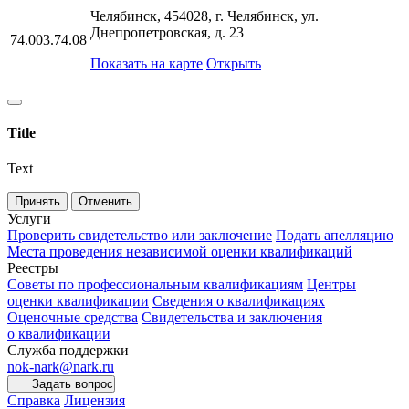
Челябинск, 454028, г. Челябинск, ул.
Днепропетровская, д. 23
74.003.74.08
Показать на карте
Открыть
Title
Text
Принять
Отменить
Услуги
Проверить свидетельство или заключение
Подать апелляцию
Места проведения независимой оценки квалификаций
Реестры
Советы по профессиональным квалификациям
Центры
оценки квалификации
Сведения о квалификациях
Оценочные средства
Свидетельства и заключения
о квалификации
Служба поддержки
nok-nark@nark.ru
Задать вопрос
Справка
Лицензия