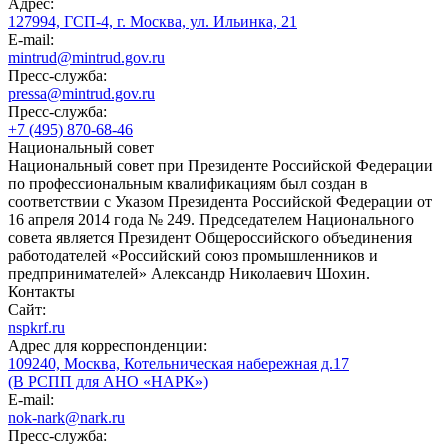
Адрес:
127994, ГСП-4, г. Москва, ул. Ильинка, 21
E-mail:
mintrud@mintrud.gov.ru
Пресс-служба:
pressa@mintrud.gov.ru
Пресс-служба:
+7 (495) 870-68-46
Национальный совет
Национальный совет при Президенте Российской Федерации
по профессиональным квалификациям был создан в
соответствии с Указом Президента Российской Федерации от
16 апреля 2014 года № 249. Председателем Национального
совета является Президент Общероссийского объединения
работодателей «Российский союз промышленников и
предпринимателей» Александр Николаевич Шохин.
Контакты
Сайт:
nspkrf.ru
Адрес для корреспонденции:
109240, Москва, Котельническая набережная д.17
(В РСПП для АНО «НАРК»)
E-mail:
nok-nark@nark.ru
Пресс-служба: