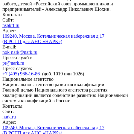
работодателей «Российский союз промышленников и
предпринимателей» Александр Николаевич Шохин.
Контакты
Сайт:
nspkrf.ru
Адрес:
109240, Москва, Котельническая набережная д.17
(В РСПП для АНО «НАРК»)
E-mail:
nok-nark@nark.ru
Пресс-служба:
pr@nark.ru
Пресс-служба:
+7 (495) 966-16-86
(доб. 1019 или 1026)
Национальное агентство
Национальное агентство развития квалификации
Главной целью Национального агентства развития
квалификаций является содействие развитию Национальной
системы квалификаций в России.
Контакты
Сайт:
nark.ru
Адрес:
109240, Москва, Котельническая набережная д.17
(В РСПП для АНО «НАРК»)