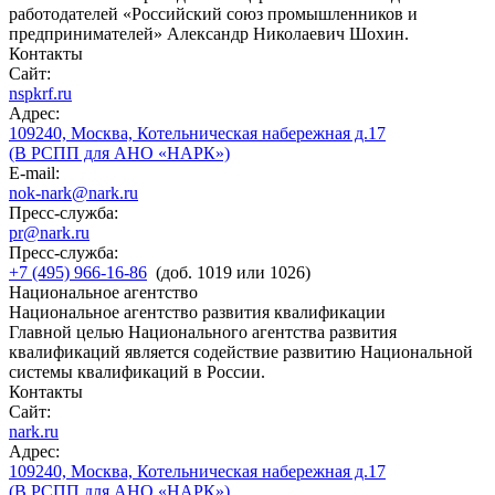
работодателей «Российский союз промышленников и
предпринимателей» Александр Николаевич Шохин.
Контакты
Сайт:
nspkrf.ru
Адрес:
109240, Москва, Котельническая набережная д.17
(В РСПП для АНО «НАРК»)
E-mail:
nok-nark@nark.ru
Пресс-служба:
pr@nark.ru
Пресс-служба:
+7 (495) 966-16-86
(доб. 1019 или 1026)
Национальное агентство
Национальное агентство развития квалификации
Главной целью Национального агентства развития
квалификаций является содействие развитию Национальной
системы квалификаций в России.
Контакты
Сайт:
nark.ru
Адрес:
109240, Москва, Котельническая набережная д.17
(В РСПП для АНО «НАРК»)