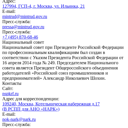
Адрес:
127994, ГСП-4, г. Москва, ул. Ильинка, 21
E-mail:
mintrud@mintrud.gov.ru
Пресс-служба:
pressa@mintrud.gov.ru
Пресс-служба:
+7 (495) 870-68-46
Национальный совет
Национальный совет при Президенте Российской Федерации
по профессиональным квалификациям был создан в
соответствии с Указом Президента Российской Федерации от
16 апреля 2014 года № 249. Председателем Национального
совета является Президент Общероссийского объединения
работодателей «Российский союз промышленников и
предпринимателей» Александр Николаевич Шохин.
Контакты
Сайт:
nspkrf.ru
Адрес для корреспонденции:
109240, Москва, Котельническая набережная д.17
(В РСПП для АНО «НАРК»)
E-mail:
nok-nark@nark.ru
Пресс-служба: