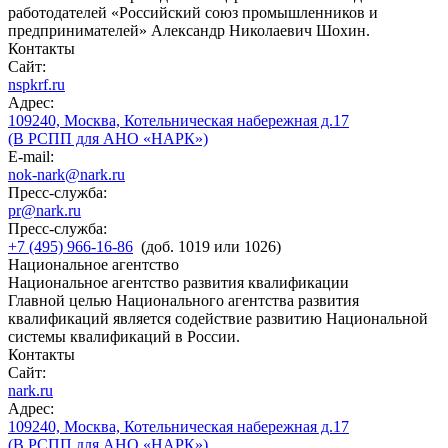
работодателей «Российский союз промышленников и
предпринимателей» Александр Николаевич Шохин.
Контакты
Сайт:
nspkrf.ru
Адрес:
109240, Москва, Котельническая набережная д.17
(В РСПП для АНО «НАРК»)
E-mail:
nok-nark@nark.ru
Пресс-служба:
pr@nark.ru
Пресс-служба:
+7 (495) 966-16-86
(доб. 1019 или 1026)
Национальное агентство
Национальное агентство развития квалификации
Главной целью Национального агентства развития
квалификаций является содействие развитию Национальной
системы квалификаций в России.
Контакты
Сайт:
nark.ru
Адрес:
109240, Москва, Котельническая набережная д.17
(В РСПП для АНО «НАРК»)