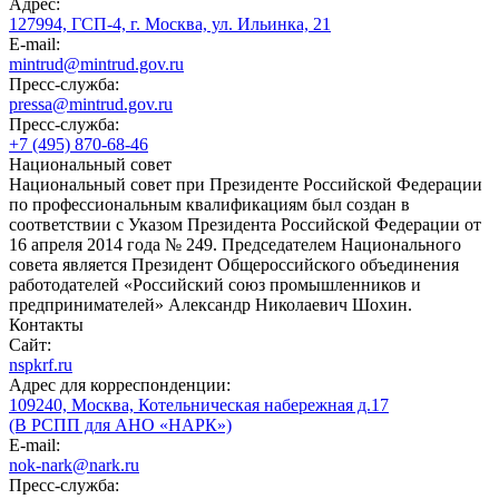
Адрес:
127994, ГСП-4, г. Москва, ул. Ильинка, 21
E-mail:
mintrud@mintrud.gov.ru
Пресс-служба:
pressa@mintrud.gov.ru
Пресс-служба:
+7 (495) 870-68-46
Национальный совет
Национальный совет при Президенте Российской Федерации
по профессиональным квалификациям был создан в
соответствии с Указом Президента Российской Федерации от
16 апреля 2014 года № 249. Председателем Национального
совета является Президент Общероссийского объединения
работодателей «Российский союз промышленников и
предпринимателей» Александр Николаевич Шохин.
Контакты
Сайт:
nspkrf.ru
Адрес для корреспонденции:
109240, Москва, Котельническая набережная д.17
(В РСПП для АНО «НАРК»)
E-mail:
nok-nark@nark.ru
Пресс-служба: