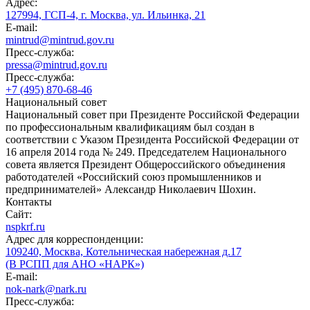
Адрес:
127994, ГСП-4, г. Москва, ул. Ильинка, 21
E-mail:
mintrud@mintrud.gov.ru
Пресс-служба:
pressa@mintrud.gov.ru
Пресс-служба:
+7 (495) 870-68-46
Национальный совет
Национальный совет при Президенте Российской Федерации
по профессиональным квалификациям был создан в
соответствии с Указом Президента Российской Федерации от
16 апреля 2014 года № 249. Председателем Национального
совета является Президент Общероссийского объединения
работодателей «Российский союз промышленников и
предпринимателей» Александр Николаевич Шохин.
Контакты
Сайт:
nspkrf.ru
Адрес для корреспонденции:
109240, Москва, Котельническая набережная д.17
(В РСПП для АНО «НАРК»)
E-mail:
nok-nark@nark.ru
Пресс-служба: