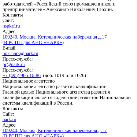
работодателей «Российский союз промышленников и
предпринимателей» Александр Николаевич Шохин.
Контакты
Сайт:
nspkrf.ru
Адрес:
109240, Москва, Котельническая набережная д.17
(В РСПП для АНО «НАРК»)
E-mail:
nok-nark@nark.ru
Пресс-служба:
pr@nark.ru
Пресс-служба:
+7 (495) 966-16-86
(доб. 1019 или 1026)
Национальное агентство
Национальное агентство развития квалификации
Главной целью Национального агентства развития
квалификаций является содействие развитию Национальной
системы квалификаций в России.
Контакты
Сайт:
nark.ru
Адрес:
109240, Москва, Котельническая набережная д.17
(В РСПП для АНО «НАРК»)