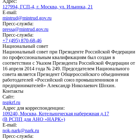
Адрес:
127994, ГСП-4, г. Москва, ул. Ильинка, 21
E-mail:
mintrud@mintrud.gov.ru
Пресс-служба:
pressa@mintrud.gov.ru
Пресс-служба:
+7 (495) 870-68-46
Национальный совет
Национальный совет при Президенте Российской Федерации
по профессиональным квалификациям был создан в
соответствии с Указом Президента Российской Федерации от
16 апреля 2014 года № 249. Председателем Национального
совета является Президент Общероссийского объединения
работодателей «Российский союз промышленников и
предпринимателей» Александр Николаевич Шохин.
Контакты
Сайт:
nspkrf.ru
Адрес для корреспонденции:
109240, Москва, Котельническая набережная д.17
(В РСПП для АНО «НАРК»)
E-mail:
nok-nark@nark.ru
Пресс-служба: