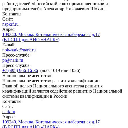
работодателей «Российский союз промышленников и
предпринимателей» Александр Николаевич Шохин.
Контакты
Сайт:
nspkrf.ru
Адрес:
109240, Москва, Котельническая набережная д.17
(В РСПП для АНО «НАРК»)
E-mail:
nok-nark@nark.ru
Пресс-служба:
pr@nark.ru
Пресс-служба:
+7 (495) 966-16-86
(доб. 1019 или 1026)
Национальное агентство
Национальное агентство развития квалификации
Главной целью Национального агентства развития
квалификаций является содействие развитию Национальной
системы квалификаций в России.
Контакты
Сайт:
nark.ru
Адрес:
109240, Москва, Котельническая набережная д.17
(В РСПП для АНО «НАРК»)