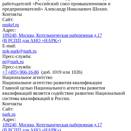
работодателей «Российский союз промышленников и
предпринимателей» Александр Николаевич Шохин.
Контакты
Сайт:
nspkrf.ru
Адрес:
109240, Москва, Котельническая набережная д.17
(В РСПП для АНО «НАРК»)
E-mail:
nok-nark@nark.ru
Пресс-служба:
pr@nark.ru
Пресс-служба:
+7 (495) 966-16-86
(доб. 1019 или 1026)
Национальное агентство
Национальное агентство развития квалификации
Главной целью Национального агентства развития
квалификаций является содействие развитию Национальной
системы квалификаций в России.
Контакты
Сайт:
nark.ru
Адрес:
109240, Москва, Котельническая набережная д.17
(В РСПП для АНО «НАРК»)