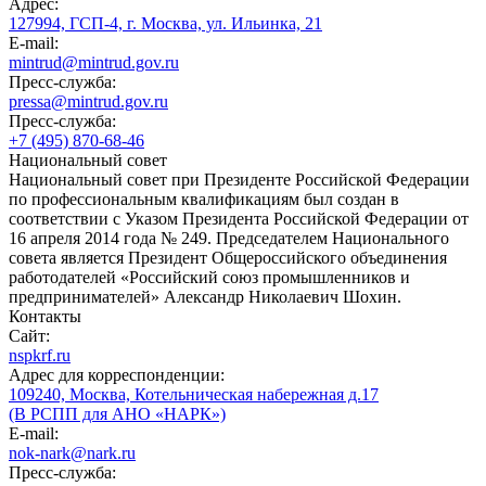
Адрес:
127994, ГСП-4, г. Москва, ул. Ильинка, 21
E-mail:
mintrud@mintrud.gov.ru
Пресс-служба:
pressa@mintrud.gov.ru
Пресс-служба:
+7 (495) 870-68-46
Национальный совет
Национальный совет при Президенте Российской Федерации
по профессиональным квалификациям был создан в
соответствии с Указом Президента Российской Федерации от
16 апреля 2014 года № 249. Председателем Национального
совета является Президент Общероссийского объединения
работодателей «Российский союз промышленников и
предпринимателей» Александр Николаевич Шохин.
Контакты
Сайт:
nspkrf.ru
Адрес для корреспонденции:
109240, Москва, Котельническая набережная д.17
(В РСПП для АНО «НАРК»)
E-mail:
nok-nark@nark.ru
Пресс-служба: