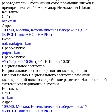
работодателей «Российский союз промышленников и
предпринимателей» Александр Николаевич Шохин.
Контакты
Сайт:
nspkrf.ru
Адрес:
109240, Москва, Котельническая набережная д.17
(В РСПП для АНО «НАРК»)
E-mail:
nok-nark@nark.ru
Пресс-служба:
pr@nark.ru
Пресс-служба:
+7 (495) 966-16-86
(доб. 1019 или 1026)
Национальное агентство
Национальное агентство развития квалификации
Главной целью Национального агентства развития
квалификаций является содействие развитию Национальной
системы квалификаций в России.
Контакты
Сайт:
nark.ru
Адрес:
109240, Москва, Котельническая набережная д.17
(В РСПП для АНО «НАРК»)