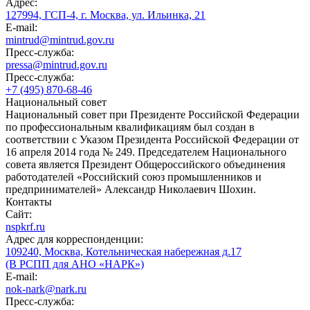
Адрес:
127994, ГСП-4, г. Москва, ул. Ильинка, 21
E-mail:
mintrud@mintrud.gov.ru
Пресс-служба:
pressa@mintrud.gov.ru
Пресс-служба:
+7 (495) 870-68-46
Национальный совет
Национальный совет при Президенте Российской Федерации
по профессиональным квалификациям был создан в
соответствии с Указом Президента Российской Федерации от
16 апреля 2014 года № 249. Председателем Национального
совета является Президент Общероссийского объединения
работодателей «Российский союз промышленников и
предпринимателей» Александр Николаевич Шохин.
Контакты
Сайт:
nspkrf.ru
Адрес для корреспонденции:
109240, Москва, Котельническая набережная д.17
(В РСПП для АНО «НАРК»)
E-mail:
nok-nark@nark.ru
Пресс-служба: