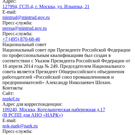
Адрес:
127994, ГСП-4, г. Москва, ул. Ильинка, 21
E-mail:
mintrud@mintrud.gov.ru
Пресс-служба:
pressa@mintrud.gov.ru
Пресс-служба:
+7 (495) 870-68-46
Национальный совет
Национальный совет при Президенте Российской Федерации
по профессиональным квалификациям был создан в
соответствии с Указом Президента Российской Федерации от
16 апреля 2014 года № 249. Председателем Национального
совета является Президент Общероссийского объединения
работодателей «Российский союз промышленников и
предпринимателей» Александр Николаевич Шохин.
Контакты
Сайт:
nspkrf.ru
Адрес для корреспонденции:
109240, Москва, Котельническая набережная д.17
(В РСПП для АНО «НАРК»)
E-mail:
nok-nark@nark.ru
Пресс-служба: