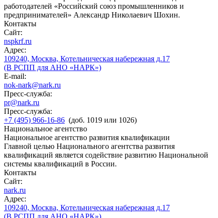
работодателей «Российский союз промышленников и
предпринимателей» Александр Николаевич Шохин.
Контакты
Сайт:
nspkrf.ru
Адрес:
109240, Москва, Котельническая набережная д.17
(В РСПП для АНО «НАРК»)
E-mail:
nok-nark@nark.ru
Пресс-служба:
pr@nark.ru
Пресс-служба:
+7 (495) 966-16-86
(доб. 1019 или 1026)
Национальное агентство
Национальное агентство развития квалификации
Главной целью Национального агентства развития
квалификаций является содействие развитию Национальной
системы квалификаций в России.
Контакты
Сайт:
nark.ru
Адрес:
109240, Москва, Котельническая набережная д.17
(В РСПП для АНО «НАРК»)