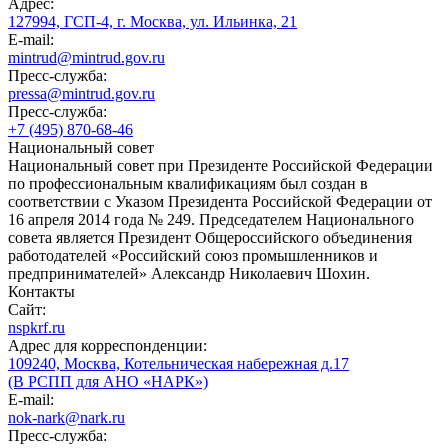
Адрес:
127994, ГСП-4, г. Москва, ул. Ильинка, 21
E-mail:
mintrud@mintrud.gov.ru
Пресс-служба:
pressa@mintrud.gov.ru
Пресс-служба:
+7 (495) 870-68-46
Национальный совет
Национальный совет при Президенте Российской Федерации
по профессиональным квалификациям был создан в
соответствии с Указом Президента Российской Федерации от
16 апреля 2014 года № 249. Председателем Национального
совета является Президент Общероссийского объединения
работодателей «Российский союз промышленников и
предпринимателей» Александр Николаевич Шохин.
Контакты
Сайт:
nspkrf.ru
Адрес для корреспонденции:
109240, Москва, Котельническая набережная д.17
(В РСПП для АНО «НАРК»)
E-mail:
nok-nark@nark.ru
Пресс-служба: