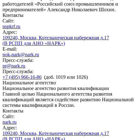
работодателей «Российский союз промышленников и
предпринимателей» Александр Николаевич Шохин.
Контакты
Сайт:
nspkrf.ru
Адрес:
109240, Москва, Котельническая набережная д.17
(В РСПП для АНО «НАРК»)
E-mail:
nok-nark@nark.ru
Пресс-служба:
pr@nark.ru
Пресс-служба:
+7 (495) 966-16-86
(доб. 1019 или 1026)
Национальное агентство
Национальное агентство развития квалификации
Главной целью Национального агентства развития
квалификаций является содействие развитию Национальной
системы квалификаций в России.
Контакты
Сайт:
nark.ru
Адрес:
109240, Москва, Котельническая набережная д.17
(В РСПП для АНО «НАРК»)